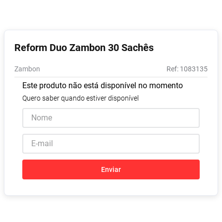
Absorvente
8
º
Lavitan
9
º
Vitamina D
10
º
Reform Duo Zambon 30 Sachês
Zambon
:
1083135
Este produto não está disponível no momento
Quero saber quando estiver disponível
Enviar