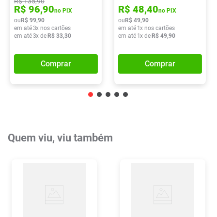
R$
135
,
90
R$
96
,
90
R$
48
,
40
no PIX
no PIX
ou
R$
99
,
90
ou
R$
49
,
90
em até
3
x nos cartões
em até
1
x nos cartões
em até
3
x de
R$
33
,
30
em até
1
x de
R$
49
,
90
Comprar
Comprar
Quem viu, viu também