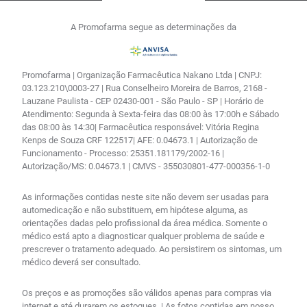
A Promofarma segue as determinações da
Promofarma | Organização Farmacêutica Nakano Ltda | CNPJ:
03.123.210\0003-27 | Rua Conselheiro Moreira de Barros, 2168 -
Lauzane Paulista - CEP 02430-001 - São Paulo - SP | Horário de
Atendimento: Segunda à Sexta-feira das 08:00 às 17:00h e Sábado
das 08:00 às 14:30| Farmacêutica responsável: Vitória Regina
Kenps de Souza CRF 122517| AFE: 0.04673.1 | Autorização de
Funcionamento - Processo: 25351.181179/2002-16 |
Autorização/MS: 0.04673.1 | CMVS - 355030801-477-000356-1-0
As informações contidas neste site não devem ser usadas para
automedicação e não substituem, em hipótese alguma, as
orientações dadas pelo profissional da área médica. Somente o
médico está apto a diagnosticar qualquer problema de saúde e
prescrever o tratamento adequado. Ao persistirem os sintomas, um
médico deverá ser consultado.
Os preços e as promoções são válidos apenas para compras via
internet e até durarem os estoques. | As fotos contidas em nosso