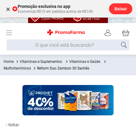
Promoção exclusiva no app
×
Baixar
Economize R$10 em pedidos acima de R$100
O que você está buscando?
Vitaminas e Suplementos
Vitaminas e Saúde
Termos mais buscados
Multivitamínicos
Reform Duo Zambon 30 Sachês
Fralda
1
º
Medley
2
º
Lenço Umedecido
3
º
Fralda Xg
4
º
Fralda G
5
º
Shampoo
6
º
Voltar
Desodorante
7
º