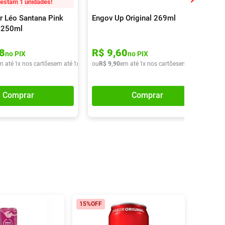
estam 1 unidades!
r Léo Santana Pink
Engov Up Original 269ml
 250ml
8
R$
9
,
60
no PIX
no PIX
m até
1
x nos cartões
em até
1
x de
R$
ou
13
R$
,
90
9
,
90
em até
1
x nos cartões
em até
1
x de
R$
Comprar
Comprar
15%
OFF