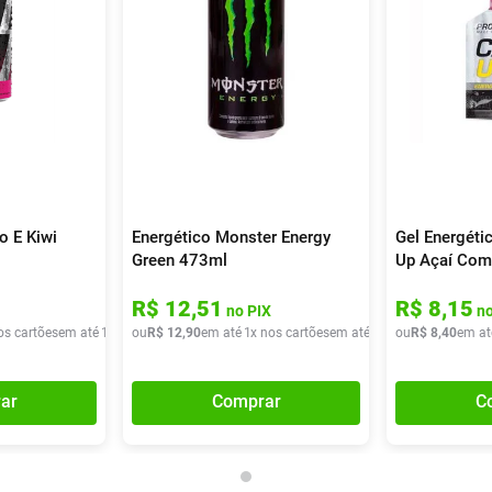
 E Kiwi
Energético Monster Energy
Gel Energéti
Green 473ml
Up Açaí Com
R$
12
,
51
R$
8
,
15
no PIX
no
os cartões
em até
1
x de
ou
R$
R$
9
,
90
12
,
90
em até
1
x nos cartões
em até
1
x de
ou
R$
R$
12
8
,
,
40
90
em at
ar
Comprar
C