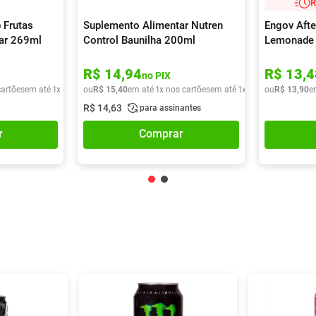
R
 Frutas
Suplemento Alimentar Nutren
Engov Afte
car 269ml
Control Baunilha 200ml
Lemonade
R$
14
,
94
R$
13
,
4
no PIX
cartões
em até
1
x de
R$
ou
9
,
90
R$
15
,
40
em até
1
x nos cartões
em até
1
x de
R$
ou
15
R$
,
40
13
,
90
e
R$
14
,
63
para assinantes
r
Comprar