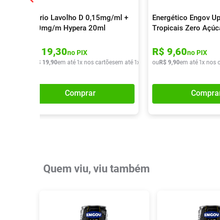
Colírio Lavolho D 0,15mg/ml +
Energético Engov Up
0,30mg/m Hypera 20ml
Tropicais Zero Açú
R$
19
,
30
R$
9
,
60
no PIX
no PIX
ou
R$
19
,
90
em até
1
x nos cartões
em até
1
x de
R$
ou
19
R$
,
90
9
,
90
em até
1
x nos 
Comprar
Compra
Quem viu, viu também