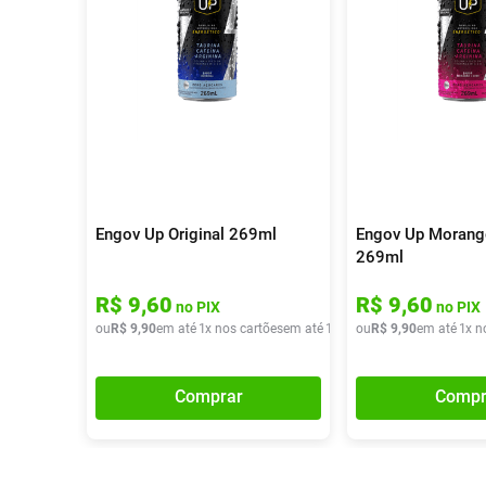
Engov Up Original 269ml
Engov Up Morango
269ml
R$
9
,
60
R$
9
,
60
no PIX
no PIX
ou
R$
9
,
90
em até
1
x nos cartões
em até
1
x de
ou
R$
R$
9
,
90
9
,
90
em até
1
x n
Comprar
Compr