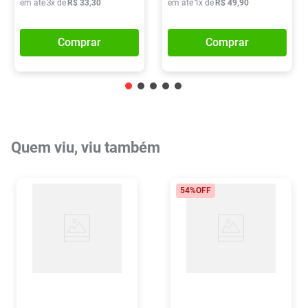
em até
3
x de
R$
33
,
30
em até
1
x de
R$
49
,
90
Comprar
Comprar
Quem viu, viu também
54%
OFF