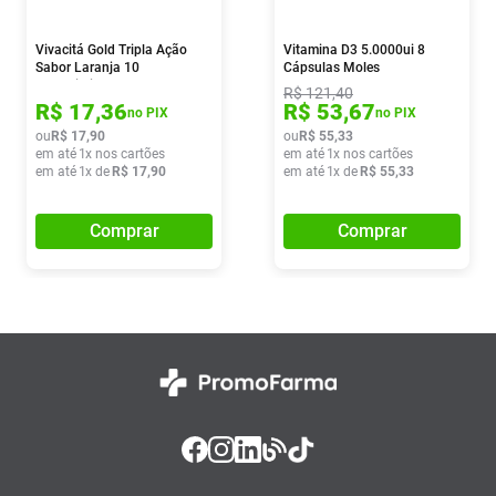
Vivacitá Gold Tripla Ação
Vitamina D3 5.0000ui 8
Sabor Laranja 10
Cápsulas Moles
Comprimidos Efervescentes
R$
121
,
40
R$
17
,
36
R$
53
,
67
no PIX
no PIX
ou
R$
17
,
90
ou
R$
55
,
33
em até
1
x nos cartões
em até
1
x nos cartões
em até
1
x de
R$
17
,
90
em até
1
x de
R$
55
,
33
Comprar
Comprar