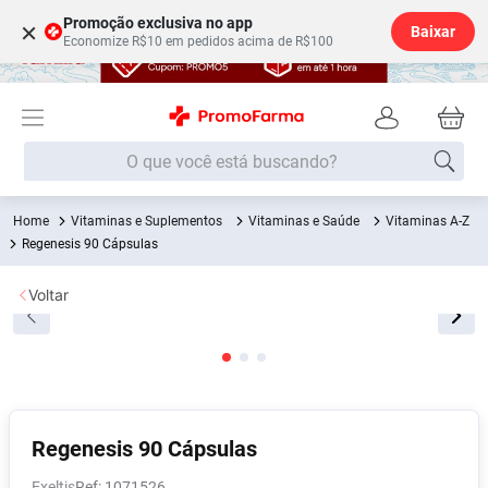
Promoção exclusiva no app
×
Baixar
Economize R$10 em pedidos acima de R$100
O que você está buscando?
Vitaminas e Suplementos
Vitaminas e Saúde
Vitaminas A-Z
Termos mais buscados
Regenesis 90 Cápsulas
Fralda
1
º
Voltar
Medley
2
º
Lenço Umedecido
3
º
Fralda Xg
4
º
Fralda G
5
º
Shampoo
6
º
Regenesis 90 Cápsulas
Desodorante
7
º
Exeltis
:
1071526