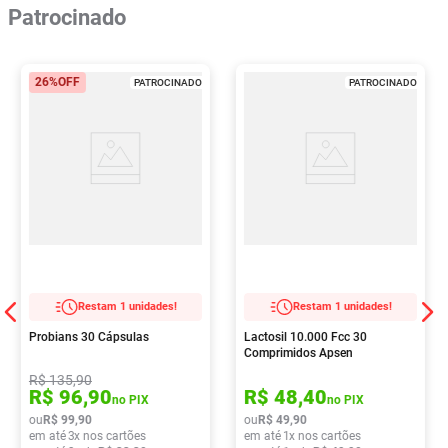
Patrocinado
26%
OFF
PATROCINADO
PATROCINADO
Restam 1 unidades!
Restam 1 unidades!
Probians 30 Cápsulas
Lactosil 10.000 Fcc 30
Comprimidos Apsen
R$
135
,
90
R$
96
,
90
R$
48
,
40
no PIX
no PIX
ou
R$
99
,
90
ou
R$
49
,
90
em até
3
x nos cartões
em até
1
x nos cartões