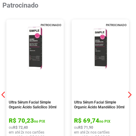
Patrocinado
PATROCINADO
PATROCINADO
Ultra Sérum Facial Simple
Ultra Sérum Facial Simple
Organic Ácido Salicílico 30ml
Organic Ácido Mandélico 30ml
R$
70
,
23
R$
69
,
74
no PIX
no PIX
ou
R$
72
,
40
ou
R$
71
,
90
em até
2
x nos cartões
em até
2
x nos cartões