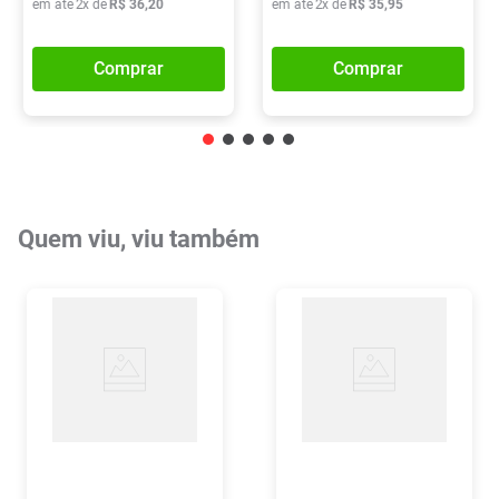
em até
2
x de
R$
36
,
20
em até
2
x de
R$
35
,
95
Comprar
Comprar
Quem viu, viu também