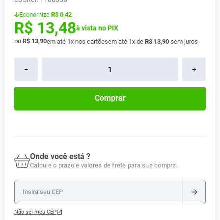
Absorvente
8
º
Economize
R$ 0,42
R$
13
,
48
Pampers Confort Sec
9
º
à vista no PIX
ou
R$
13
,
90
em até
1
x nos cartões
em até
1
x de
R$
13
,
90
sem juros
Lavitan
10
º
－
＋
Comprar
Onde você está ?
Calcule o prazo e valores de frete para sua compra.
Não sei meu CEP