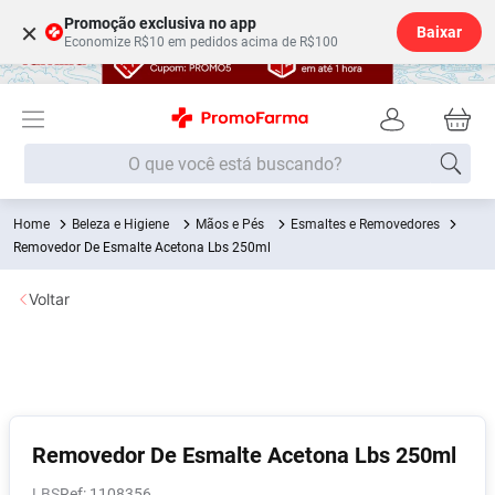
Promoção exclusiva no app
×
Baixar
Economize R$10 em pedidos acima de R$100
O que você está buscando?
Beleza e Higiene
Mãos e Pés
Esmaltes e Removedores
Termos mais buscados
Removedor De Esmalte Acetona Lbs 250ml
Fralda
1
º
Voltar
Lenço Umedecido
2
º
Medley
3
º
Fralda Xg
4
º
Fralda G
5
º
Desodorante
6
º
Removedor De Esmalte Acetona Lbs 250ml
Shampoo
7
º
LBS
:
1108356