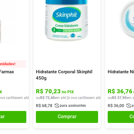
unidades!
 Farmax
Hidratante Corporal Skinphil
Hidratante N
450g
R$
70
,
23
R$
36
,
76
X
no PIX
nos cartões
em até
1
x de
ou
R$
R$
21
72
,
40
,
40
em até
2
x nos cartões
em até
2
x de
ou
R$
R$
36
37
,
20
,
90
em a
R$
68
,
78
R$
36
,
00
para assinantes
p
ar
Comprar
C