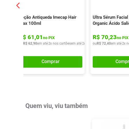
Loção Antiqueda Imecap Hair
Ultra Sérum Facial
Max 100ml
Organic Ácido Sali
R$
61
,
01
R$
70
,
23
no PIX
no PIX
ou
R$
62
,
90
em até
2
x nos cartões
em até
2
x de
R$
ou
31
R$
,
45
72
,
40
em até
2
x n
Comprar
Compr
Quem viu, viu também