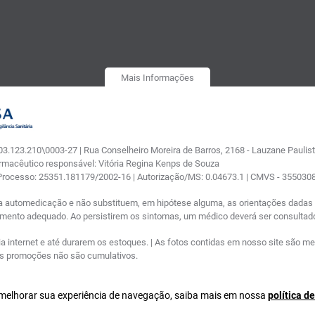
Mais Informações
.123.210\0003-27 | Rua Conselheiro Moreira de Barros, 2168 - Lauzane Paulista
armacêutico responsável: Vitória Regina Kenps de Souza
 Processo: 25351.181179/2002-16 | Autorização/MS: 0.04673.1 | CMVS - 35503
a automedicação e não substituem, em hipótese alguma, as orientações dadas p
tamento adequado. Ao persistirem os sintomas, um médico deverá ser consultad
nternet e até durarem os estoques. | As fotos contidas em nosso site são meram
ras promoções não são cumulativos.
a melhorar sua experiência de navegação, saiba mais em nossa
política d