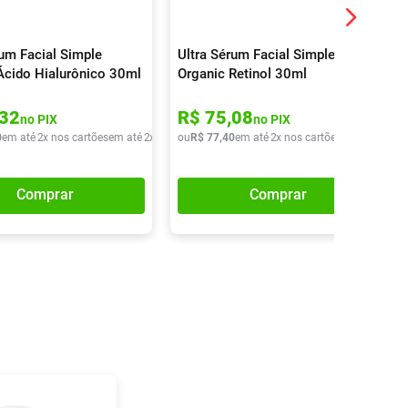
rum Facial Simple
Ultra Sérum Facial Simple
Ácido Hialurônico 30ml
Organic Retinol 30ml
32
R$
75
,
08
no PIX
no PIX
0
em até
2
x nos cartões
em até
2
x de
R$
ou
42
R$
,
95
77
,
40
em até
2
x nos cartões
em até
2
x de
Comprar
Comprar