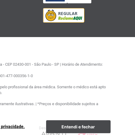
 - CEP 02430-001 - São Paulo - SP | Horário de Atendimento:
0801-477-000356-1-0
elo profissional da área médica. Somente o médico está apto
o.
ente ilustrativas. | *Preços e disponibilidade sujeitos a
Entendi e fechar
e privacidade.
Desenvolvimento
Plataforma