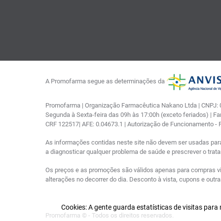
A Promofarma segue as determinações da
Promofarma | Organização Farmacêutica Nakano Ltda | CNPJ: 03
Segunda à Sexta-feira das 09h às 17:00h (exceto feriados) | F
CRF 122517| AFE: 0.04673.1 | Autorização de Funcionamento -
As informações contidas neste site não devem ser usadas par
a diagnosticar qualquer problema de saúde e prescrever o tra
Os preços e as promoções são válidos apenas para compras via i
alterações no decorrer do dia. Desconto à vista, cupons e out
Cookies: A gente guarda estatísticas de visitas par
Promofarma © - Todos os direitos reservados.