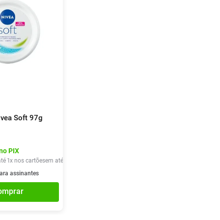
ivea Soft 97g
no PIX
té
1
x nos cartões
em até
1
x de
R$
37
,
90
ara assinantes
omprar