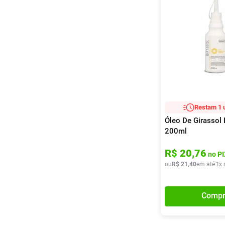
Restam 1 
Óleo De Girassol
200ml
R$
20
,
76
no PI
ou
R$
21
,
40
em até
1
x 
Compr