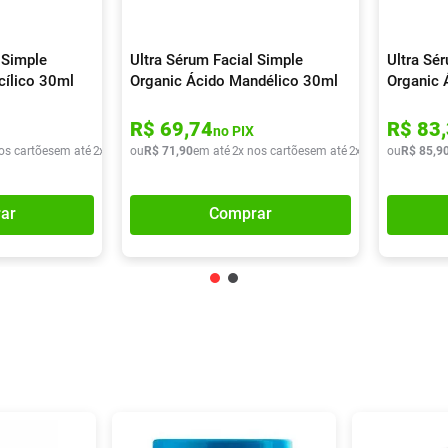
 Simple
Ultra Sérum Facial Simple
Ultra Sé
cílico 30ml
Organic Ácido Mandélico 30ml
Organic 
R$
69
,
74
R$
83
,
no PIX
os cartões
em até
2
x de
R$
ou
36
R$
,
20
71
,
90
em até
2
x nos cartões
em até
2
x de
R$
ou
35
R$
,
95
85
,
9
ar
Comprar