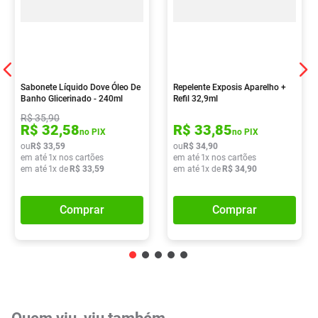
Sabonete Líquido Dove Óleo De
Repelente Exposis Aparelho +
Banho Glicerinado - 240ml
Refil 32,9ml
R$
35
,
90
R$
32
,
58
R$
33
,
85
no PIX
no PIX
ou
R$
33
,
59
ou
R$
34
,
90
em até
1
x nos cartões
em até
1
x nos cartões
em até
1
x de
R$
33
,
59
em até
1
x de
R$
34
,
90
Comprar
Comprar