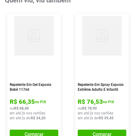
Quem viu, viu também
Repelente Em Gel Exposis
Repelente Em Spray Exposis
Bebê 117ml
Extrême Adulto E Infantil
100ml
R$
66
,
35
R$
76
,
53
no PIX
no PIX
ou
R$
68
,
40
ou
R$
78
,
90
em até
2
x nos cartões
em até
2
x nos cartões
em até
2
x de
R$
34
,
20
em até
2
x de
R$
39
,
45
Comprar
Comprar