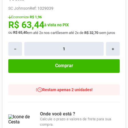
Vitamina D
8
º
SC Johnson
:
1029039
Absorvente
9
º
Economize
R$ 1,96
R$
63
,
44
Lavitan
à vista no PIX
10
º
ou
R$
65
,
40
em até
2
x nos cartões
em até
2
x de
R$
32
,
70
sem juros
－
＋
Comprar
Restam apenas 2 unidades!
Onde você está ?
Calcule o prazo e valores de frete para sua
compra.