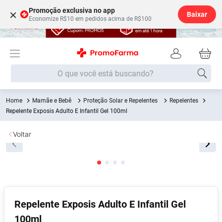
Promoção exclusiva no app
×
Baixar
Economize R$10 em pedidos acima de R$100
O que você está buscando?
Mamãe e Bebê
Proteção Solar e Repelentes
Repelentes
Termos mais buscados
Repelente Exposis Adulto E Infantil Gel 100ml
Fralda
1
º
Voltar
Lenço Umedecido
2
º
Medley
3
º
Fralda Xg
4
º
Fralda G
5
º
Shampoo
6
º
Repelente Exposis Adulto E Infantil Gel
100ml
Desodorante
7
º