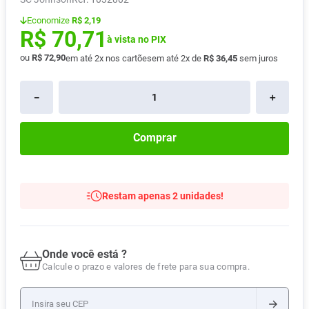
Absorvente
8
º
Economize
R$ 2,19
R$
70
,
71
Pampers Confort Sec
9
º
à vista no PIX
ou
R$
72
,
90
em até
2
x nos cartões
em até
2
x de
R$
36
,
45
sem juros
Lavitan
10
º
－
＋
Comprar
Restam apenas 2 unidades!
Onde você está ?
Calcule o prazo e valores de frete para sua compra.