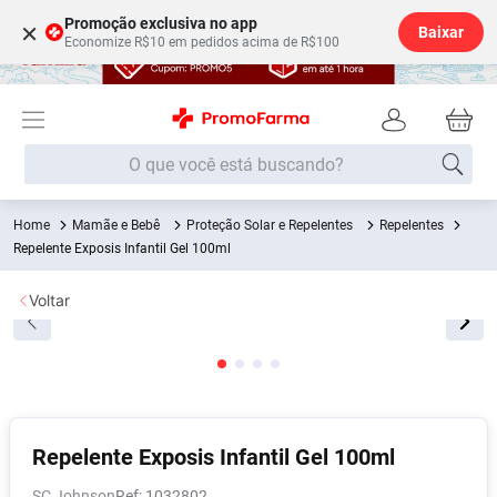
Promoção exclusiva no app
×
Baixar
Economize R$10 em pedidos acima de R$100
O que você está buscando?
Mamãe e Bebê
Proteção Solar e Repelentes
Repelentes
Termos mais buscados
Repelente Exposis Infantil Gel 100ml
Fralda
1
º
Voltar
Lenço Umedecido
2
º
Medley
3
º
Fralda Xg
4
º
Fralda G
5
º
Desodorante
6
º
Repelente Exposis Infantil Gel 100ml
Shampoo
7
º
SC Johnson
:
1032802