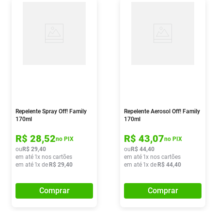
Repelente Spray Off! Family
Repelente Aerosol Off! Family
170ml
170ml
R$
28
,
52
R$
43
,
07
no PIX
no PIX
ou
R$
29
,
40
ou
R$
44
,
40
em até
1
x nos cartões
em até
1
x nos cartões
em até
1
x de
R$
29
,
40
em até
1
x de
R$
44
,
40
Comprar
Comprar