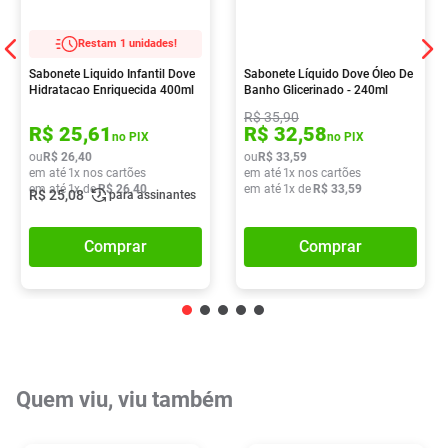
Restam 1 unidades!
Sabonete Liquido Infantil Dove
Sabonete Líquido Dove Óleo De
Hidratacao Enriquecida 400ml
Banho Glicerinado - 240ml
R$
35
,
90
R$
25
,
61
R$
32
,
58
no PIX
no PIX
ou
R$
26
,
40
ou
R$
33
,
59
em até
1
x nos cartões
em até
1
x nos cartões
em até
1
x de
R$
26
,
40
em até
1
x de
R$
33
,
59
R$
25
,
08
para assinantes
Comprar
Comprar
Quem viu, viu também