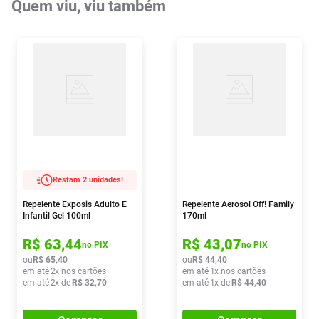
Quem viu, viu também
Restam 2 unidades!
Repelente Exposis Adulto E
Repelente Aerosol Off! Family
Infantil Gel 100ml
170ml
R$
63
,
44
R$
43
,
07
no PIX
no PIX
ou
R$
65
,
40
ou
R$
44
,
40
em até
2
x nos cartões
em até
1
x nos cartões
em até
2
x de
R$
32
,
70
em até
1
x de
R$
44
,
40