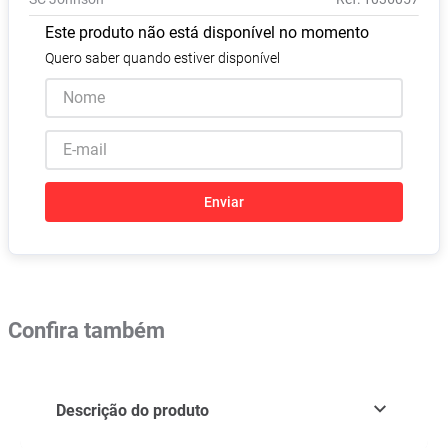
Absorvente
8
º
Este produto não está disponível no momento
Lavitan
9
º
Quero saber quando estiver disponível
Vitamina D
10
º
Enviar
Confira também
Descrição do produto