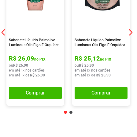
Sabonete Líquido Palmolive
Sabonete Líquido Palmolive
Luminous Oils Figo E Orquídea
Luminous Oils Figo E Orquídea
Branca 650ml
Branca 900ml
R$
26
,
09
R$
25
,
12
no PIX
no PIX
ou
R$
26
,
90
ou
R$
25
,
90
em até
1
x nos cartões
em até
1
x nos cartões
em até
1
x de
R$
26
,
90
em até
1
x de
R$
25
,
90
Comprar
Comprar