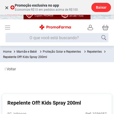
Promoção exclusiva no app
×
Baixar
Economize R$10 em pedidos acima de R$100
O que você está buscando?
Mamãe e Bebê
Proteção Solar e Repelentes
Repelentes
Termos mais buscados
Repelente Off! Kids Spray 200ml
Fralda
1
º
Voltar
Medley
2
º
Lenço Umedecido
3
º
Fralda Xg
4
º
Fralda G
5
º
Repelente Off! Kids Spray 200ml
Shampoo
6
º
Desodorante
7
º
SC Johnson
:
1036057