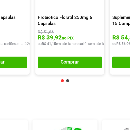
Cápsulas
Probiótico Floratil 250mg 6
Suplemen
Cápsulas
15 Comp
R$
51
,
86
R$
39
,
92
R$
54
,
no PIX
os cartões
em até
2
x de
R$
ou
39
R$
,
43
41
,
15
em até
1
x nos cartões
em até
1
x de
R$
ou
41
R$
,
15
56
,
0
ar
Comprar