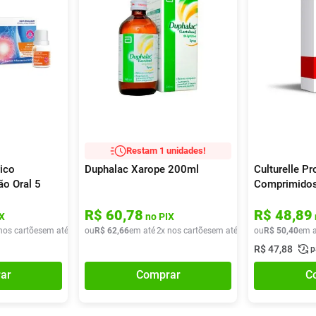
Restam 1 unidades!
ico
Duphalac Xarope 200ml
Culturelle Pr
o Oral 5
Comprimidos
l
R$
60
,
78
R$
48
,
89
X
no PIX
nos cartões
em até
1
x de
ou
R$
R$
39
62
,
35
,
66
em até
2
x nos cartões
em até
2
x de
ou
R$
R$
31
50
,
33
,
40
em a
R$
47
,
88
p
ar
Comprar
C