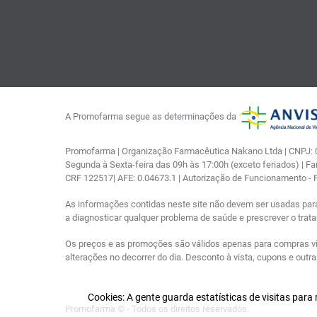
A Promofarma segue as determinações da
Promofarma | Organização Farmacêutica Nakano Ltda | CNPJ: 03
Segunda à Sexta-feira das 09h às 17:00h (exceto feriados) | F
CRF 122517| AFE: 0.04673.1 | Autorização de Funcionamento -
As informações contidas neste site não devem ser usadas par
a diagnosticar qualquer problema de saúde e prescrever o tra
Os preços e as promoções são válidos apenas para compras via i
alterações no decorrer do dia. Desconto à vista, cupons e out
Cookies: A gente guarda estatísticas de visitas par
Promofarma © - Todos os direitos reservados.