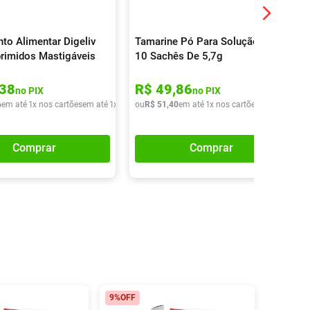
to Alimentar Digeliv
Tamarine Pó Para Solução Oral
rimidos Mastigáveis
10 Sachês De 5,7g
38
R$
49
,
86
no PIX
no PIX
6
em até
1
x nos cartões
em até
1
x de
R$
ou
56
R$
,
06
51
,
40
em até
1
x nos cartões
em até
1
x de
Comprar
Comprar
9%
OFF