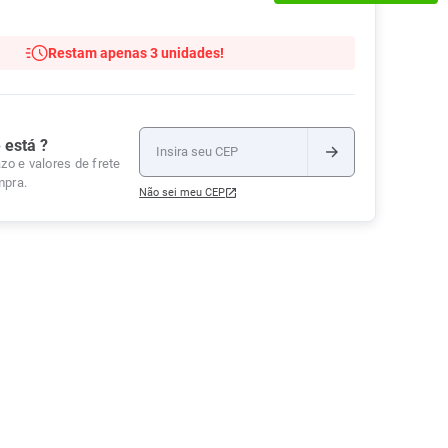
Tudo
Tiras para Teste
Lenços e Toalhas
Talcos
Esponjas
Umedecidas
Restam apenas 3 unidades!
Ver Tudo
Ver Tudo
Ver Tudo
Protetor de Colchão
Roupas Íntimas
 está ?
Ver Tudo
zo e valores de frete
mpra.
Não sei meu CEP