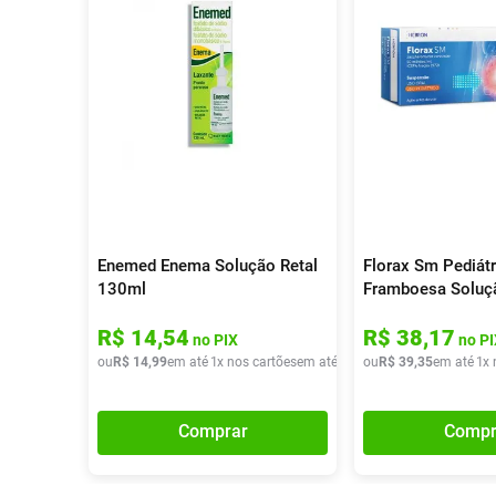
Enemed Enema Solução Retal
Florax Sm Pediátr
130ml
Framboesa Soluçã
Flaconetes De 5m
R$
14
,
54
R$
38
,
17
no PIX
no PI
ou
R$
14
,
99
em até
1
x nos cartões
em até
1
x de
ou
R$
R$
14
39
,
99
,
35
em até
1
x 
Comprar
Compr