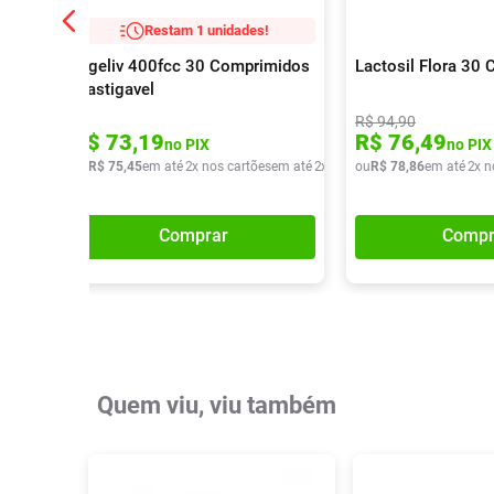
Restam 1 unidades!
Digeliv 400fcc 30 Comprimidos
Lactosil Flora 30 
Mastigavel
R$
94
,
90
R$
73
,
19
R$
76
,
49
no PIX
no PIX
ou
R$
75
,
45
em até
2
x nos cartões
em até
2
x de
R$
ou
37
R$
,
72
78
,
86
em até
2
x n
Comprar
Compr
Quem viu, viu também