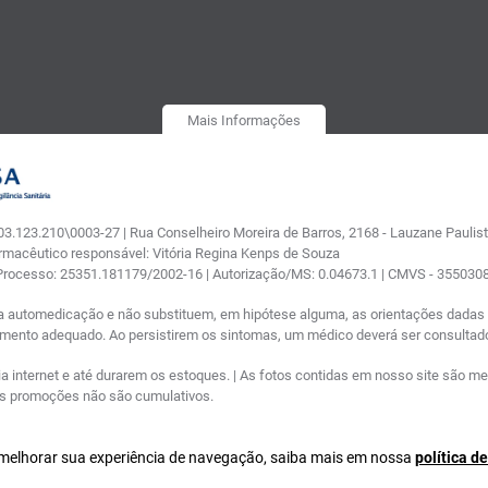
Mais Informações
.123.210\0003-27 | Rua Conselheiro Moreira de Barros, 2168 - Lauzane Paulista
armacêutico responsável: Vitória Regina Kenps de Souza
 Processo: 25351.181179/2002-16 | Autorização/MS: 0.04673.1 | CMVS - 35503
a automedicação e não substituem, em hipótese alguma, as orientações dadas p
tamento adequado. Ao persistirem os sintomas, um médico deverá ser consultad
nternet e até durarem os estoques. | As fotos contidas em nosso site são meram
ras promoções não são cumulativos.
a melhorar sua experiência de navegação, saiba mais em nossa
política d