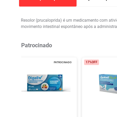
Resolor (prucaloprida) é um medicamento com ativid
movimento intestinal espontâneo após a administraç
Patrocinado
17%
OFF
PATROCINADO