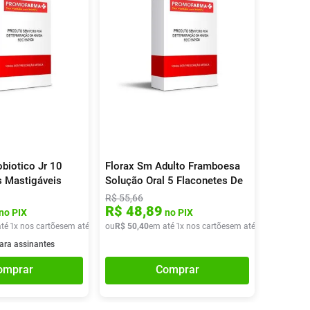
obiotico Jr 10
Florax Sm Adulto Framboesa
 Mastigáveis
Solução Oral 5 Flaconetes De
5ml
R$
55
,
66
R$
48
,
89
no PIX
no PIX
té
1
x nos cartões
em até
1
x de
ou
R$
R$
50
50
,
40
,
40
em até
1
x nos cartões
em até
1
x de
R$
50
,
4
ara assinantes
omprar
Comprar