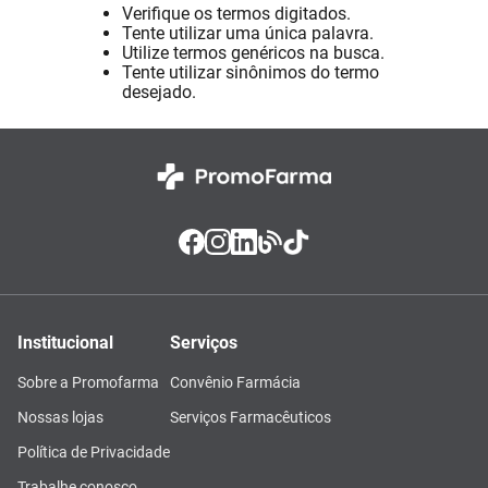
Verifique os termos digitados.
Absorvente
8
º
Tente utilizar uma única palavra.
Utilize termos genéricos na busca.
Lavitan
9
º
Tente utilizar sinônimos do termo
desejado.
Vitamina D
10
º
Institucional
Serviços
Sobre a Promofarma
Convênio Farmácia
Nossas lojas
Serviços Farmacêuticos
Política de Privacidade
Trabalhe conosco