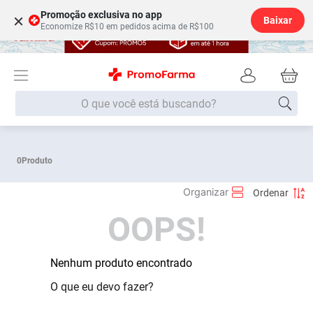
Promoção exclusiva no app
×
Baixar
Economize R$10 em pedidos acima de R$100
O que você está buscando?
Termos mais buscados
0
Produto
Fralda
1
º
Medley
2
º
OOPS!
Lenço Umedecido
3
º
Fralda Xg
4
º
Fralda G
Nenhum produto encontrado
5
º
Shampoo
6
º
O que eu devo fazer?
Desodorante
7
º