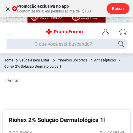
Promoção exclusiva no app
×
Baixar
Economize R$10 em pedidos acima de R$100
O que você está buscando?
Saúde e Bem Estar
Primeiros Socorros
Antissépticos
Termos mais buscados
Riohex 2% Solução Dermatológica 1l
Fralda
1
º
Voltar
Medley
2
º
Lenço Umedecido
3
º
Fralda Xg
4
º
Fralda G
5
º
Riohex 2% Solução Dermatológica 1l
Shampoo
6
º
Desodorante
7
º
RIOQUIMICA
:
1068148