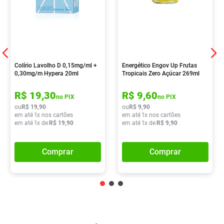
Colírio Lavolho D 0,15mg/ml +
Energético Engov Up Frutas
0,30mg/m Hypera 20ml
Tropicais Zero Açúcar 269ml
R$
19
,
30
R$
9
,
60
no PIX
no PIX
ou
R$
19
,
90
ou
R$
9
,
90
em até
1
x nos cartões
em até
1
x nos cartões
em até
1
x de
R$
19
,
90
em até
1
x de
R$
9
,
90
Comprar
Comprar