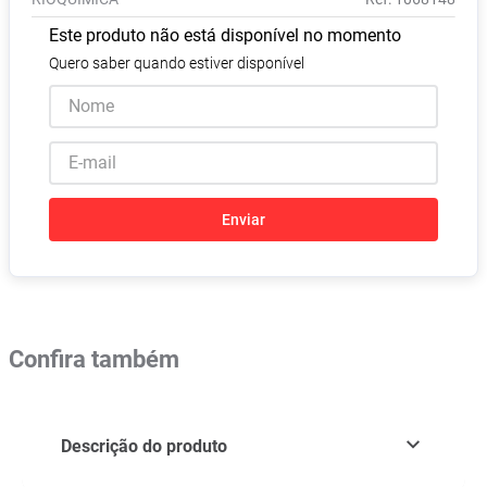
Absorvente
8
º
Este produto não está disponível no momento
Lavitan
9
º
Quero saber quando estiver disponível
Vitamina D
10
º
Enviar
Confira também
Descrição do produto