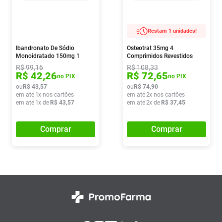
Restam 1 unidades!
Ibandronato De Sódio
Osteotrat 35mg 4
Monoidratado 150mg 1
Comprimidos Revestidos
Comprimido Revestido Ems
R$
99
,
16
R$
108
,
33
Genérico
R$
42
,
26
R$
72
,
65
no PIX
no PIX
ou
R$
43
,
57
ou
R$
74
,
90
em até
1
x nos cartões
em até
2
x nos cartões
em até
1
x de
R$
43
,
57
em até
2
x de
R$
37
,
45
Comprar
Comprar