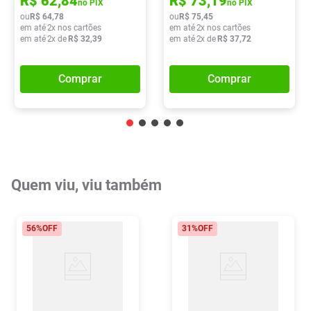
R$
62
,
84
R$
73
,
19
no PIX
no PIX
ou
R$
64
,
78
ou
R$
75
,
45
em até
2
x nos cartões
em até
2
x nos cartões
em até
2
x de
R$
32
,
39
em até
2
x de
R$
37
,
72
Comprar
Comprar
Quem viu, viu também
56%
OFF
31%
OFF