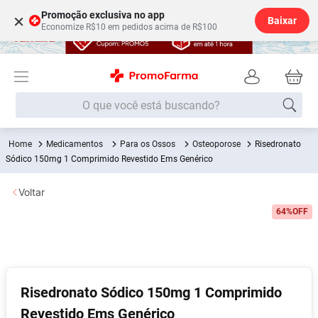
Promoção exclusiva no app
×
Baixar
Economize R$10 em pedidos acima de R$100
O que você está buscando?
Medicamentos
Para os Ossos
Osteoporose
Risedronato
Termos mais buscados
Sódico 150mg 1 Comprimido Revestido Ems Genérico
Fralda
1
º
Voltar
Lenço Umedecido
2
º
64%
OFF
Medley
3
º
Fralda Xg
4
º
Fralda G
5
º
Desodorante
6
º
Risedronato Sódico 150mg 1 Comprimido
Revestido Ems Genérico
Shampoo
7
º