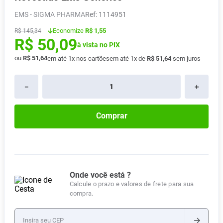
Absorvente
8
º
EMS - SIGMA PHARMA
:
1114951
Pampers Confort Sec
9
º
Economize
R$ 1,55
R$
145
,
34
R$
50
,
09
Lavitan
10
º
à vista no PIX
ou
R$
51
,
64
em até
1
x nos cartões
em até
1
x de
R$
51
,
64
sem juros
－
＋
Comprar
Onde você está ?
Calcule o prazo e valores de frete para sua
compra.