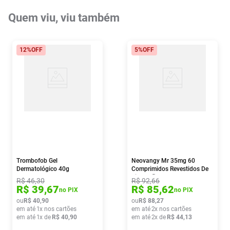
Quem viu, viu também
12%
OFF
5%
OFF
Trombofob Gel
Neovangy Mr 35mg 60
Dermatológico 40g
Comprimidos Revestidos De
Liberação Prolongada
R$
46
,
30
R$
92
,
66
R$
39
,
67
R$
85
,
62
no PIX
no PIX
ou
R$
40
,
90
ou
R$
88
,
27
em até
1
x nos cartões
em até
2
x nos cartões
em até
1
x de
R$
40
,
90
em até
2
x de
R$
44
,
13