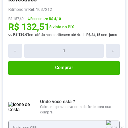
Absorvente
8
º
Ritmonorm
:
1037212
Lavitan
9
º
Economize
R$ 4,10
R$
157
,
69
R$
132
,
51
Vitamina D
10
º
à vista no PIX
ou
R$
136
,
61
em até
4
x nos cartões
em até
4
x de
R$
34
,
15
sem juros
－
＋
Comprar
Onde você está ?
Calcule o prazo e valores de frete para sua
compra.