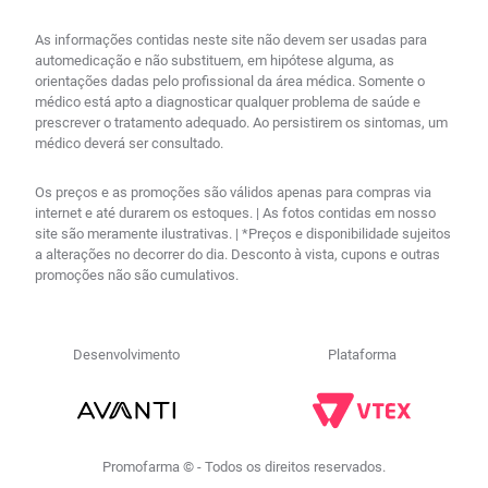
As informações contidas neste site não devem ser usadas para
automedicação e não substituem, em hipótese alguma, as
orientações dadas pelo profissional da área médica. Somente o
médico está apto a diagnosticar qualquer problema de saúde e
prescrever o tratamento adequado. Ao persistirem os sintomas, um
médico deverá ser consultado.
Os preços e as promoções são válidos apenas para compras via
internet e até durarem os estoques. | As fotos contidas em nosso
site são meramente ilustrativas. | *Preços e disponibilidade sujeitos
a alterações no decorrer do dia. Desconto à vista, cupons e outras
promoções não são cumulativos.
Desenvolvimento
Plataforma
R$
132
,
51
no PIX
Comprar
－
＋
Em até
4
x
R$
34
,
15
sem
Promofarma © - Todos os direitos reservados.
juros