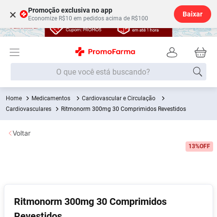
Promoção exclusiva no app
×
Baixar
Economize R$10 em pedidos acima de R$100
O que você está buscando?
Medicamentos
Cardiovascular e Circulação
Termos mais buscados
Cardiovasculares
Ritmonorm 300mg 30 Comprimidos Revestidos
Fralda
1
º
Voltar
Medley
2
º
13%
OFF
Lenço Umedecido
3
º
Fralda Xg
4
º
Fralda G
5
º
Shampoo
6
º
Ritmonorm 300mg 30 Comprimidos
Desodorante
7
º
Revestidos