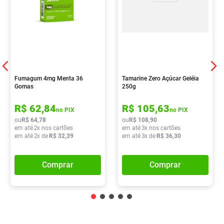
Fumagum 4mg Menta 36
Tamarine Zero Açúcar Geléia
Gomas
250g
R$
62
,
84
R$
105
,
63
no PIX
no PIX
ou
R$
64
,
78
ou
R$
108
,
90
em até
2
x nos cartões
em até
3
x nos cartões
em até
2
x de
R$
32
,
39
em até
3
x de
R$
36
,
30
Comprar
Comprar