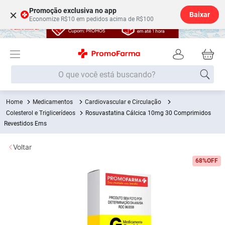
Promoção exclusiva no app
×
Baixar
Economize R$10 em pedidos acima de R$100
O que você está buscando?
Medicamentos
Cardiovascular e Circulação
Termos mais buscados
Colesterol e Triglicerídeos
Rosuvastatina Cálcica 10mg 30 Comprimidos
Fralda
Revestidos Ems
1
º
Lenço Umedecido
2
º
Voltar
Medley
3
º
68%
OFF
Fralda Xg
4
º
Fralda G
5
º
Desodorante
6
º
Shampoo
7
º