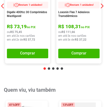
Restam 1 unidades!
Restam 1 unidades!
Digeliv 400fcc 30 Comprimidos
Loxonin Flex 7 Adesivos
Mastigavel
Transdérmicos
R$
73
,
19
R$
108
,
31
no PIX
no PIX
ou
R$
75
,
45
ou
R$
111
,
66
em até
2
x nos cartões
em até
3
x nos cartões
em até
2
x de
R$
37
,
72
em até
3
x de
R$
37
,
22
Comprar
Comprar
Quem viu, viu também
41%
OFF
13%
OFF