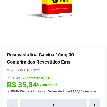
Absorvente
8
º
Pampers Confort Sec
9
º
Lavitan
10
º
Rosuvastatina Cálcica 10mg 30
Comprimidos Revestidos Ems
Genérico
:
1027022
Economize
R$ 1,11
R$
116
,
49
R$
35
,
84
à vista no PIX
ou
R$
36
,
95
em até
1
x nos cartões
em até
1
x de
R$
36
,
95
sem juros
－
＋