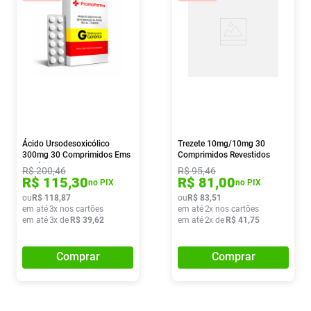
Ácido Ursodesoxicólico
Trezete 10mg/10mg 30
300mg 30 Comprimidos Ems
Comprimidos Revestidos
Genérico
R$
200
,
46
R$
95
,
46
R$
115
,
30
R$
81
,
00
no PIX
no PIX
ou
R$
118
,
87
ou
R$
83
,
51
em até
3
x nos cartões
em até
2
x nos cartões
em até
3
x de
R$
39
,
62
em até
2
x de
R$
41
,
75
Comprar
Comprar