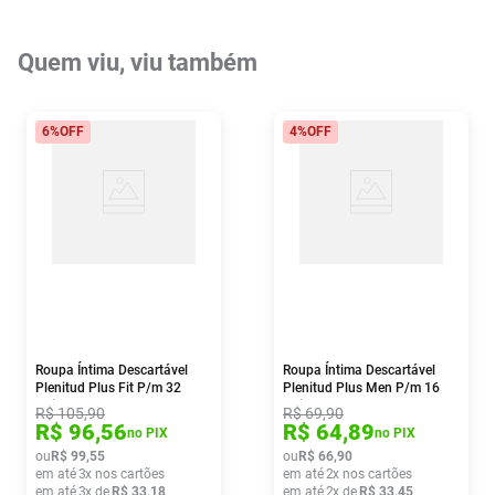
Quem viu, viu também
6%
OFF
4%
OFF
Roupa Íntima Descartável
Roupa Íntima Descartável
Plenitud Plus Fit P/m 32
Plenitud Plus Men P/m 16
Unidades
Unidades
R$
105
,
90
R$
69
,
90
R$
96
,
56
R$
64
,
89
no PIX
no PIX
ou
R$
99
,
55
ou
R$
66
,
90
em até
3
x nos cartões
em até
2
x nos cartões
em até
3
x de
R$
33
,
18
em até
2
x de
R$
33
,
45