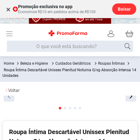
Promoção exclusiva no app
×
Baixar
Economize R$10 em pedidos acima de R$100
O que você está buscando?
Beleza e Higiene
Cuidados Geriátricos
Roupas Íntimas
Termos mais buscados
Roupa Íntima Descartável Unissex Plenitud Noturna G/xg Absorção Intensa 14
Unidades
Fralda
1
º
Medley
2
º
Voltar
Lenço Umedecido
3
º
Fralda Xg
4
º
Fralda G
5
º
Shampoo
6
º
Roupa Íntima Descartável Unissex Plenitud
Desodorante
7
º