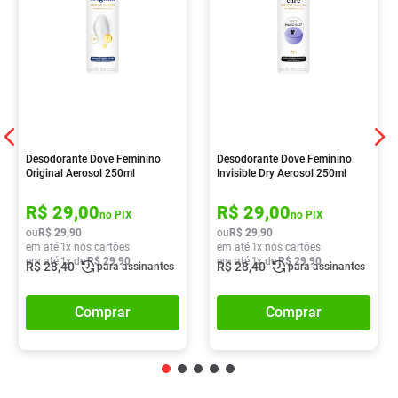
Desodorante Dove Feminino
Desodorante Dove Feminino
Original Aerosol 250ml
Invisible Dry Aerosol 250ml
R$
29
,
00
R$
29
,
00
no PIX
no PIX
ou
R$
29
,
90
ou
R$
29
,
90
em até
1
x nos cartões
em até
1
x nos cartões
em até
1
x de
R$
29
,
90
em até
1
x de
R$
29
,
90
R$
28
,
40
R$
28
,
40
para assinantes
para assinantes
Comprar
Comprar