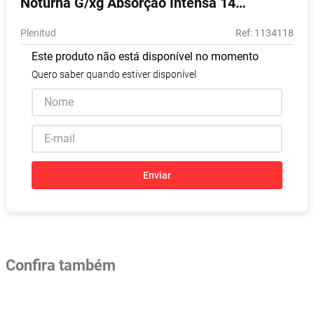
Noturna G/xg Absorção Intensa 14
Absorvente
8
º
Unidades
Plenitud
:
1134118
Lavitan
9
º
Este produto não está disponível no momento
Vitamina D
10
º
Quero saber quando estiver disponível
Enviar
Confira também