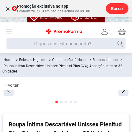
Promoção exclusiva no app
×
Baixar
Economize R$10 em pedidos acima de R$100
O que você está buscando?
Beleza e Higiene
Cuidados Geriátricos
Roupas Íntimas
Termos mais buscados
Roupa Íntima Descartável Unissex Plenitud Plus G/xg Absorção Intensa 32
Unidades
Fralda
1
º
Lenço Umedecido
2
º
Voltar
Medley
3
º
Fralda Xg
4
º
Fralda G
5
º
Desodorante
6
º
Roupa Íntima Descartável Unissex Plenitud
Shampoo
7
º