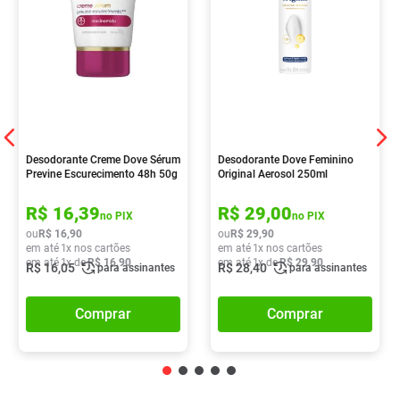
Desodorante Creme Dove Sérum
Desodorante Dove Feminino
Previne Escurecimento 48h 50g
Original Aerosol 250ml
R$
16
,
39
R$
29
,
00
no PIX
no PIX
ou
R$
16
,
90
ou
R$
29
,
90
em até
1
x nos cartões
em até
1
x nos cartões
em até
1
x de
R$
16
,
90
em até
1
x de
R$
29
,
90
R$
16
,
05
R$
28
,
40
para assinantes
para assinantes
Comprar
Comprar