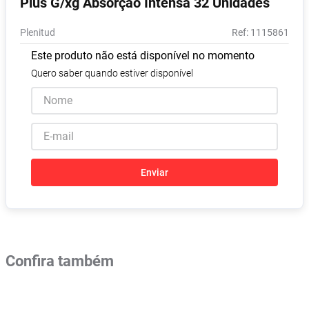
Plus G/xg Absorção Intensa 32 Unidades
Absorvente
8
º
Plenitud
:
1115861
Pampers Confort Sec
9
º
Este produto não está disponível no momento
Lavitan
10
º
Quero saber quando estiver disponível
Enviar
Confira também