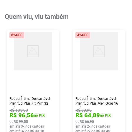
Quem viu, viu também
6%
OFF
4%
OFF
Roupa Íntima Descartável
Roupa Íntima Descartável
Plenitud Plus Fit P/m 32
Plenitud Plus Men G/xg 16
Unidades
Unidades
R$
105
,
90
R$
69
,
90
R$
96
,
56
R$
64
,
89
no PIX
no PIX
ou
R$
99
,
55
ou
R$
66
,
90
em até
3
x nos cartões
em até
2
x nos cartões
em até
3
x de
R$
33
,
18
em até
2
x de
R$
33
,
45