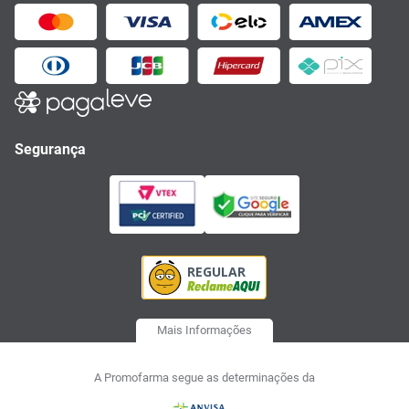
Segurança
Mais Informações
A Promofarma segue as determinações da