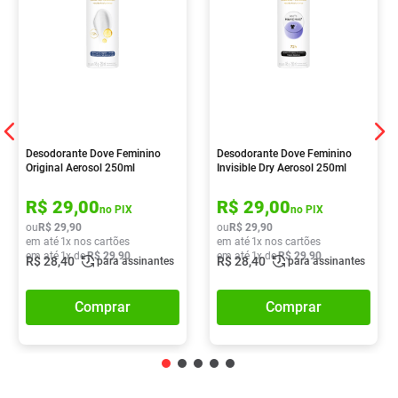
Desodorante Dove Feminino
Desodorante Dove Feminino
Original Aerosol 250ml
Invisible Dry Aerosol 250ml
R$
29
,
00
R$
29
,
00
no PIX
no PIX
ou
R$
29
,
90
ou
R$
29
,
90
em até
1
x nos cartões
em até
1
x nos cartões
em até
1
x de
R$
29
,
90
em até
1
x de
R$
29
,
90
R$
28
,
40
R$
28
,
40
para assinantes
para assinantes
Comprar
Comprar