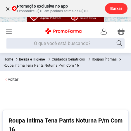
Promoção exclusiva no app
×
Baixar
Economize R$10 em pedidos acima de R$100
O que você está buscando?
Beleza e Higiene
Cuidados Geriátricos
Roupas Íntimas
Termos mais buscados
Roupa Intima Tena Pants Noturna P/m Com 16
Fralda
1
º
Voltar
Medley
2
º
Lenço Umedecido
3
º
Fralda Xg
4
º
Fralda G
5
º
Shampoo
6
º
Roupa Intima Tena Pants Noturna P/m Com
16
Desodorante
7
º