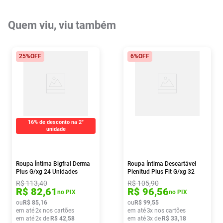
Quem viu, viu também
25%
OFF
6%
OFF
16% de desconto na 2°
unidade
Roupa Íntima Bigfral Derma
Roupa Íntima Descartável
Plus G/xg 24 Unidades
Plenitud Plus Fit G/xg 32
Unidades
R$
113
,
40
R$
105
,
90
R$
82
,
61
R$
96
,
56
no PIX
no PIX
ou
R$
85
,
16
ou
R$
99
,
55
em até
2
x nos cartões
em até
3
x nos cartões
em até
2
x de
R$
42
,
58
em até
3
x de
R$
33
,
18