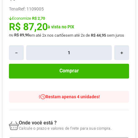
Absorvente
8
º
Tena
:
1109005
Lavitan
9
º
Economize
R$ 2,70
R$
87
,
20
Vitamina D
à vista no PIX
10
º
ou
R$
89
,
90
em até
2
x nos cartões
em até
2
x de
R$
44
,
95
sem juros
－
＋
Comprar
Restam apenas 4 unidades!
Onde você está ?
Calcule o prazo e valores de frete para sua compra.