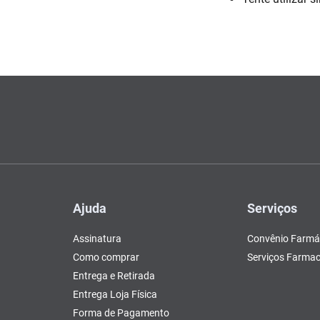
Escovas e Pentes
Colesterol e Triglicerídeos
Teste de Gravidez e
Copos
Olhos
, Pasta e Gel
Mascar
Ver 
 d
tusão
Fertilidade
ador
Ver Tudo
Ver Tudo
Ver Tudo
Ver Tudo
Barras de Cereal
Tudo
Ver Tudo
Pós Barba
Ver Tudo
do
Ajuda
Serviços
Assinatura
Convênio Farmá
Como comprar
Serviços Farmac
Entrega e Retirada
Entrega Loja Física
Forma de Pagamento