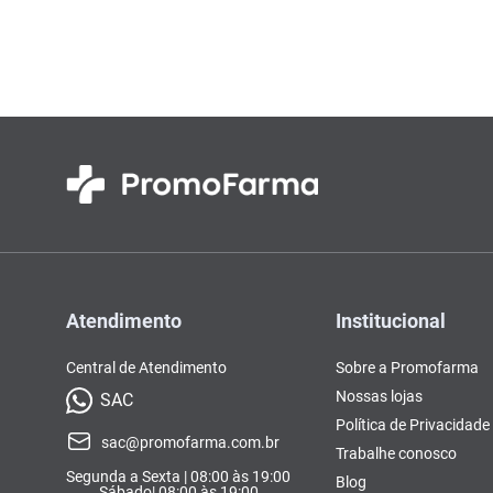
Colorações, Tinturas e
Complementos e Suplementos
Pomada
vitamina
10
º
Antimicóticos e Fungos
Tonalizantes
BCAA
Ômegas e Ácidos
Chás
Con
Model
Compostos Lácteos
Graxos
Ver Tudo
Ver Tudo
Ver 
Condicionadores
CL-LA
Pré e 
Ver Tudo
Ver Tudo
Ver Tudo
Ver Tudo
Ver Tu
Atendimento
Institucional
Central de Atendimento
Sobre a Promofarma
Nossas lojas
SAC
Política de Privacidade
sac@promofarma.com.br
Trabalhe conosco
Segunda a Sexta | 08:00 às 19:00
Blog
Sábado| 08:00 às 19:00