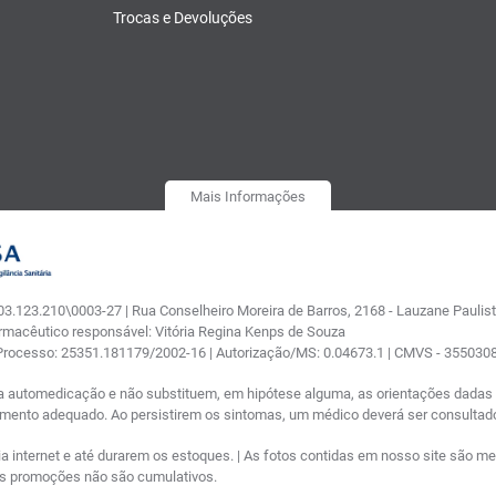
Trocas e Devoluções
Mais Informações
.123.210\0003-27 | Rua Conselheiro Moreira de Barros, 2168 - Lauzane Paulista
armacêutico responsável: Vitória Regina Kenps de Souza
 Processo: 25351.181179/2002-16 | Autorização/MS: 0.04673.1 | CMVS - 35503
a automedicação e não substituem, em hipótese alguma, as orientações dadas p
tamento adequado. Ao persistirem os sintomas, um médico deverá ser consultad
nternet e até durarem os estoques. | As fotos contidas em nosso site são meram
ras promoções não são cumulativos.