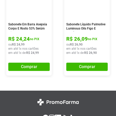
Sabonete Em Barra Asepxia
Sabonete Líquido Palmolive
Corpo E Rosto 53% Serúm
Luminous Oils Figo E
Hidratante Neutro Derma 4
Orquídea Branca 650ml
Unidades 85g
R$
24
,
24
R$
26
,
09
no PIX
no PIX
ou
R$
24
,
99
ou
R$
26
,
90
em até
1
x nos cartões
em até
1
x nos cartões
em até
1
x de
R$
24
,
99
em até
1
x de
R$
26
,
90
Comprar
Comprar