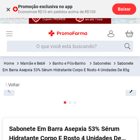
Promoção exclusiva no app
×
Baixar
Economize R$10 em pedidos acima de R$100
O que você está buscando?
Mamãe e Bebê
Banho e Pós-Banho
Sabonetes
Sabonete
Termos mais buscados
Em Barra Asepxia 53% Sérum Hidratante Corpo E Rosto 4 Unidades De 85g
Fralda
1
º
Voltar
Lenço Umedecido
2
º
Medley
3
º
Fralda Xg
4
º
Fralda G
5
º
Shampoo
6
º
Sabonete Em Barra Asepxia 53% Sérum
Hidratante Corpo E Rosto 4 Unidades De
Desodorante
7
º