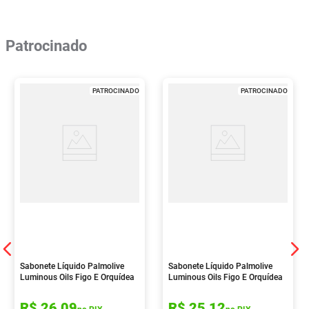
Patrocinado
PATROCINADO
PATROCINADO
Sabonete Líquido Palmolive
Sabonete Líquido Palmolive
Luminous Oils Figo E Orquídea
Luminous Oils Figo E Orquídea
Branca 650ml
Branca 900ml
R$
26
,
09
R$
25
,
12