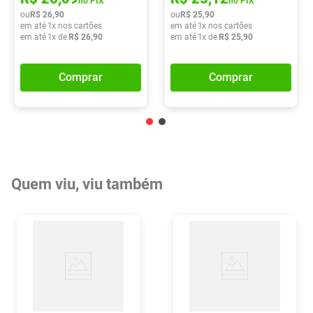
no PIX
no PIX
ou
R$
26
,
90
ou
R$
25
,
90
em até
1
x nos cartões
em até
1
x nos cartões
em até
1
x de
R$
26
,
90
em até
1
x de
R$
25
,
90
Comprar
Comprar
Quem viu, viu também