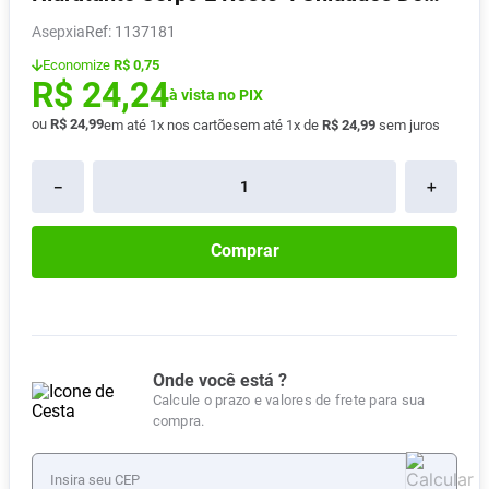
85g
Vitamina D
8
º
Asepxia
:
1137181
Absorvente
9
º
Economize
R$ 0,75
R$
24
,
24
Lavitan
à vista no PIX
10
º
ou
R$
24
,
99
em até
1
x nos cartões
em até
1
x de
R$
24
,
99
sem juros
－
＋
Comprar
Onde você está ?
Calcule o prazo e valores de frete para sua
compra.