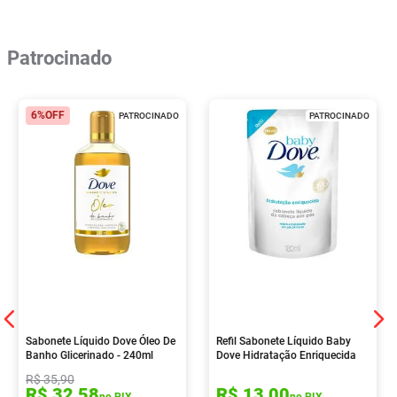
Patrocinado
6%
OFF
PATROCINADO
PATROCINADO
Sabonete Líquido Dove Óleo De
Refil Sabonete Líquido Baby
Banho Glicerinado - 240ml
Dove Hidratação Enriquecida
180ml
R$
35
,
90
R$
32
,
58
R$
13
,
00