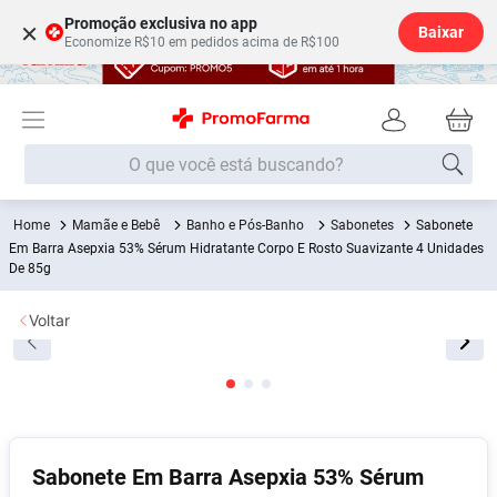
Promoção exclusiva no app
×
Baixar
Economize R$10 em pedidos acima de R$100
O que você está buscando?
Mamãe e Bebê
Banho e Pós-Banho
Sabonetes
Sabonete
Termos mais buscados
Em Barra Asepxia 53% Sérum Hidratante Corpo E Rosto Suavizante 4 Unidades
De 85g
Fralda
1
º
Medley
2
º
Voltar
Lenço Umedecido
3
º
Fralda Xg
4
º
Fralda G
5
º
Shampoo
6
º
Sabonete Em Barra Asepxia 53% Sérum
Desodorante
7
º