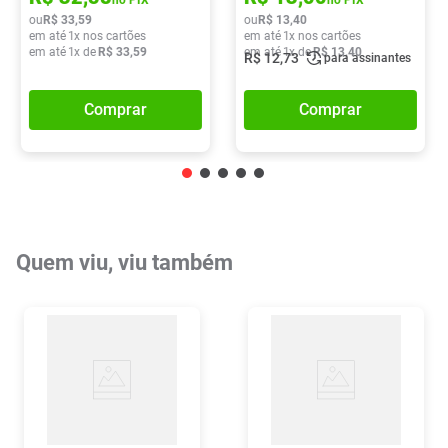
no PIX
no PIX
ou
R$
33
,
59
ou
R$
13
,
40
em até
1
x nos cartões
em até
1
x nos cartões
em até
1
x de
R$
33
,
59
em até
1
x de
R$
13
,
40
R$
12
,
73
para assinantes
Comprar
Comprar
Quem viu, viu também