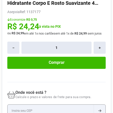
Hidratante Corpo E Rosto Suavizante 4
Absorvente
8
º
Unidades De 85g
Asepxia
:
1137177
Lavitan
9
º
Economize
R$ 0,75
Vitamina D
10
º
R$
24
,
24
à vista no PIX
ou
R$
24
,
99
em até
1
x nos cartões
em até
1
x de
R$
24
,
99
sem juros
－
＋
Comprar
Onde você está ?
Calcule o prazo e valores de frete para sua compra.