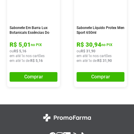
Sabonete Em Barra Lux
Sabonete Líquido Protex Men
Botanicals Essências Do
Sport 650ml
Brasil Dama-da-noite 100g
R$
5
,
01
R$
30
,
94
no PIX
no PIX
ou
R$
5
,
16
ou
R$
31
,
90
em até
1
x nos cartões
em até
1
x nos cartões
em até
1
x de
R$
5
,
16
em até
1
x de
R$
31
,
90
Comprar
Comprar