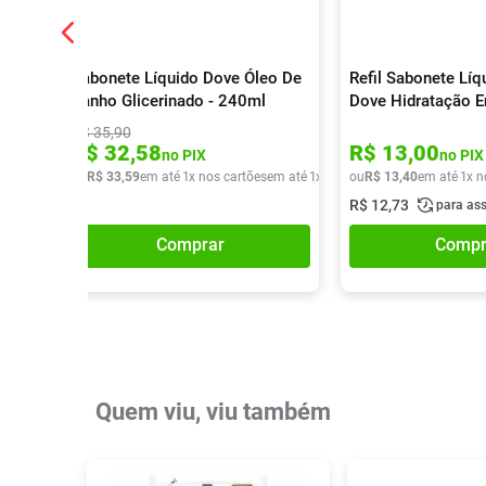
Sabonete Líquido Dove Óleo De
Refil Sabonete Líq
Banho Glicerinado - 240ml
Dove Hidratação E
180ml
R$
35
,
90
R$
32
,
58
R$
13
,
00
no PIX
no PIX
ou
R$
33
,
59
em até
1
x nos cartões
em até
1
x de
R$
ou
33
R$
,
59
13
,
40
em até
1
x n
R$
12
,
73
para as
Comprar
Compr
Quem viu, viu também