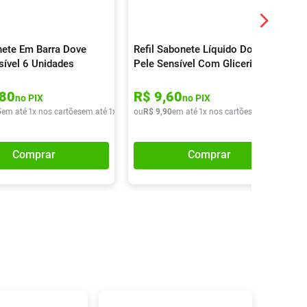
nete Em Barra Dove
Refil Sabonete Líquido Dove
sível 6 Unidades
Pele Sensível Com Glicerina
200ml
80
R$
9
,
60
no PIX
no PIX
5
em até
1
x nos cartões
em até
1
x de
R$
ou
31
R$
,
75
9
,
90
em até
1
x nos cartões
em até
1
x de
R
Comprar
Comprar