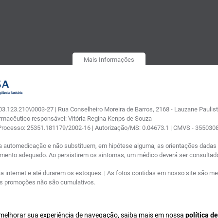
Mais Informações
.123.210\0003-27 | Rua Conselheiro Moreira de Barros, 2168 - Lauzane Paulista
armacêutico responsável: Vitória Regina Kenps de Souza
 Processo: 25351.181179/2002-16 | Autorização/MS: 0.04673.1 | CMVS - 35503
a automedicação e não substituem, em hipótese alguma, as orientações dadas p
tamento adequado. Ao persistirem os sintomas, um médico deverá ser consultad
nternet e até durarem os estoques. | As fotos contidas em nosso site são meram
ras promoções não são cumulativos.
a melhorar sua experiência de navegação, saiba mais em nossa
política d