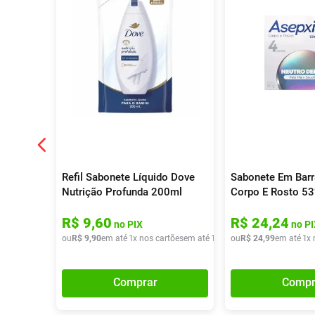
Refil Sabonete Líquido Dove
Sabonete Em Barr
Nutrição Profunda 200ml
Corpo E Rosto 5
Hidratante Neutr
R$
9
,
60
R$
24
,
24
Unidades 85g
no PIX
no PI
ou
R$
9
,
90
em até
1
x nos cartões
em até
1
x de
ou
R$
R$
9
,
90
24
,
99
em até
1
x 
Comprar
Compr