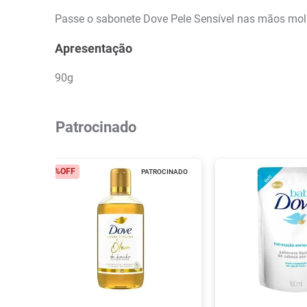
Passe o sabonete Dove Pele Sensível nas mãos mo
Apresentação
90g
Patrocinado
6%
OFF
PATROCINADO