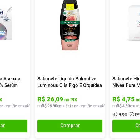
a Asepxia
Sabonete Líquido Palmolive
Sabonete Hid
3% Serúm
Luminous Oils Figo E Orquídea
Nivea Pure Mi
o Derma 4
Branca 650ml
Sensitive 90
R$
26
,
09
R$
4
,
75
X
no PIX
no
nos cartões
em até
1
x de
ou
R$
R$
24
26
,
99
,
90
em até
1
x nos cartões
em até
1
x de
ou
R$
R$
26
4
,
,
90
90
em at
R$
4
,
66
pa
ar
Comprar
C