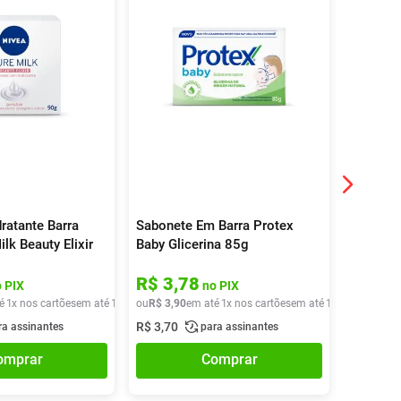
ratante Barra
Sabonete Em Barra Protex
Sabonete
lk Beauty Elixir
Baby Glicerina 85g
Johnson
g
Cabeça 
R$
3
,
78
R$
42
 PIX
no PIX
é
1
x nos cartões
em até
1
x de
ou
R$
R$
4
,
90
3
,
90
em até
1
x nos cartões
em até
1
x de
ou
R$
R$
3
,
90
43
,
9
R$
3
,
70
R$
41
,
71
ra assinantes
para assinantes
omprar
Comprar