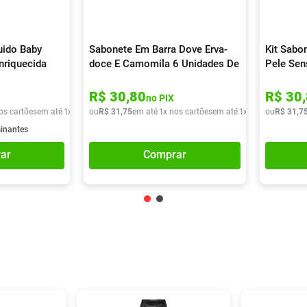
uido Baby
Sabonete Em Barra Dove Erva-
Kit Sabo
nriquecida
doce E Camomila 6 Unidades De
Pele Sen
90g
R$
30
,
80
R$
30
,
no PIX
os cartões
em até
1
x de
R$
ou
13
R$
,
40
31
,
75
em até
1
x nos cartões
em até
1
x de
R$
ou
31
R$
,
75
31
,
7
sinantes
ar
Comprar