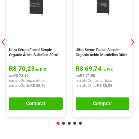
Ultra Sérum Facial Simple
Ultra Sérum Facial Simple
Organic Ácido Salicílico 30ml
Organic Ácido Mandélico 30ml
R$
70
,
23
R$
69
,
74
no PIX
no PIX
ou
R$
72
,
40
ou
R$
71
,
90
em até
2
x nos cartões
em até
2
x nos cartões
em até
2
x de
R$
36
,
20
em até
2
x de
R$
35
,
95
Comprar
Comprar