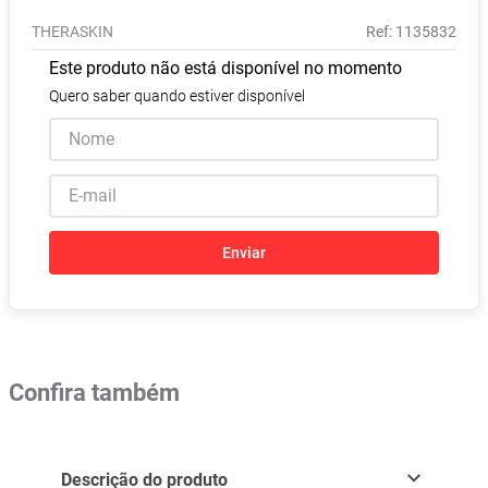
Pampers Confort Sec
8
º
THERASKIN
:
1135832
Vitamina D
9
º
Este produto não está disponível no momento
Soro Fisiológico
10
º
Quero saber quando estiver disponível
Enviar
Confira também
Descrição do produto