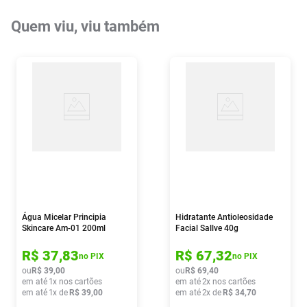
Quem viu, viu também
Água Micelar Principia
Hidratante Antioleosidade
Skincare Am-01 200ml
Facial Sallve 40g
R$
37
,
83
R$
67
,
32
no PIX
no PIX
ou
R$
39
,
00
ou
R$
69
,
40
em até
1
x nos cartões
em até
2
x nos cartões
em até
1
x de
R$
39
,
00
em até
2
x de
R$
34
,
70