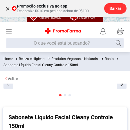
Promoção exclusiva no app
×
Baixar
Economize R$10 em pedidos acima de R$100
O que você está buscando?
Beleza e Higiene
Produtos Veganos e Naturais
Rosto
Termos mais buscados
Sabonete Líquido Facial Cleany Controle 150ml
Fralda
1
º
Voltar
Lenço Umedecido
2
º
Medley
3
º
Fralda Xg
4
º
Fralda G
5
º
Sabonete Líquido Facial Cleany Controle
Desodorante
6
º
150ml
Shampoo
7
º