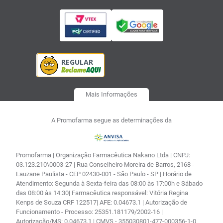
Mais Informações
A Promofarma segue as determinações da
Promofarma | Organização Farmacêutica Nakano Ltda | CNPJ:
03.123.210\0003-27 | Rua Conselheiro Moreira de Barros, 2168 -
Lauzane Paulista - CEP 02430-001 - São Paulo - SP | Horário de
Atendimento: Segunda à Sexta-feira das 08:00 às 17:00h e Sábado
das 08:00 às 14:30| Farmacêutica responsável: Vitória Regina
Kenps de Souza CRF 122517| AFE: 0.04673.1 | Autorização de
Funcionamento - Processo: 25351.181179/2002-16 |
Autorização/MS: 0.04673.1 | CMVS - 355030801-477-000356-1-0