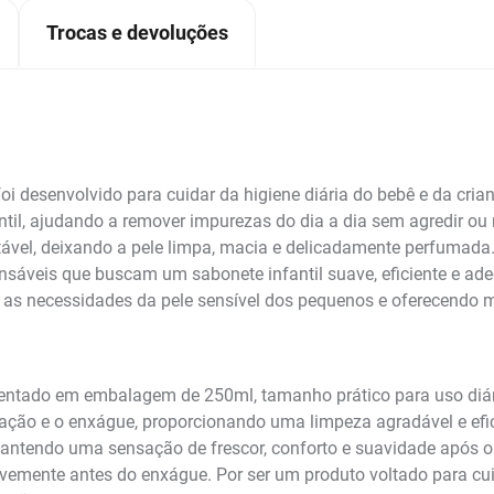
Trocas e devoluções
oi desenvolvido para cuidar da higiene diária do bebê e da cri
ntil, ajudando a remover impurezas do dia a dia sem agredir ou r
vel, deixando a pele limpa, macia e delicadamente perfumada. 
nsáveis que buscam um sabonete infantil suave, eficiente e ade
 as necessidades da pele sensível dos pequenos e oferecendo 
sentado em embalagem de 250ml, tamanho prático para uso diári
icação e o enxágue, proporcionando uma limpeza agradável e efi
, mantendo uma sensação de frescor, conforto e suavidade após o
emente antes do enxágue. Por ser um produto voltado para cui