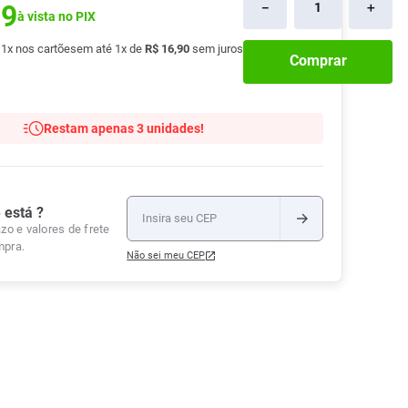
39
－
＋
à vista no PIX
Tudo
Tiras para Teste
Lenços e Toalhas
Talcos
Esponjas
Umedecidas
é
1
x nos cartões
em até
1
x de
R$
16
,
90
sem juros
Ver Tudo
Ver Tudo
Ver Tudo
Comprar
Protetor de Colchão
Roupas Íntimas
Restam apenas 3 unidades!
Ver Tudo
 está ?
zo e valores de frete
mpra.
Não sei meu CEP