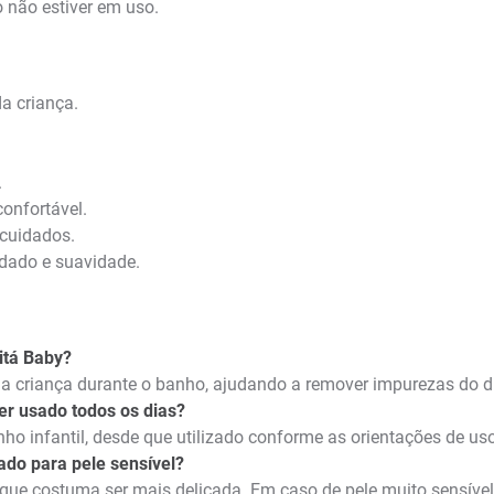
 não estiver em uso.
a criança.
.
onfortável.
 cuidados.
idado e suavidade.
itá Baby?
da criança durante o banho, ajudando a remover impurezas do dia
er usado todos os dias?
anho infantil, desde que utilizado conforme as orientações de u
ado para pele sensível?
l, que costuma ser mais delicada. Em caso de pele muito sensível