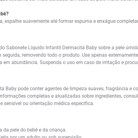
ebê?
a, espalhe suavemente até formar espuma e enxágue completam
o Sabonete Líquido Infantil Dermacitá Baby sobre a pele úmi
eguida, removendo todo o produto. Use apenas externamente e
 em abundância. Suspenda o uso em caso de irritação e procur
á Baby pode conter agentes de limpeza suaves, fragrância e co
informações completas e atualizadas sobre ingredientes, consul
le sensível ou orientação médica específica.
ia da pele do bebê e da criança.
eita por um adulto ou sob supervisão.