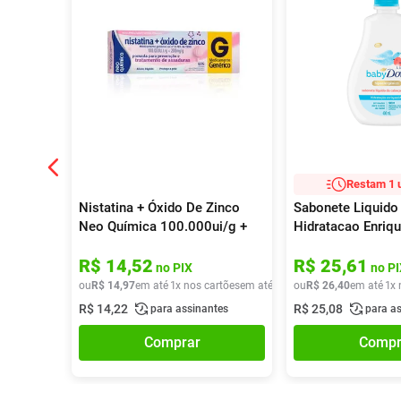
Restam 1 
Nistatina + Óxido De Zinco
Sabonete Liquido 
Neo Química 100.000ui/g +
Hidratacao Enriq
200mg/g Pomada 60g
R$
14
,
52
R$
25
,
61
no PIX
no PI
ou
R$
14
,
97
em até
1
x nos cartões
em até
1
x de
ou
R$
R$
14
26
,
97
,
40
em até
1
x 
R$
14
,
22
R$
25
,
08
para assinantes
para a
Comprar
Compr