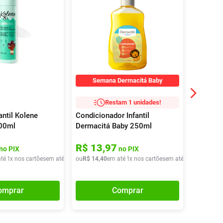
Semana Dermacitá Baby
Restam 1 unidades!
ntil Kolene
Condicionador Infantil
Desodor
00ml
Dermacitá Baby 250ml
Kids Bo
R$
13
,
97
R$
14
no PIX
no PIX
té
1
x nos cartões
em até
1
x de
ou
R$
R$
14
14
,
90
,
40
em até
1
x nos cartões
em até
1
x de
ou
R$
R$
14
14
,
4
,
9
R$
14
,
16
omprar
Comprar