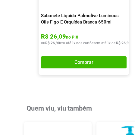
Sabonete Líquido Palmolive Luminous
Oils Figo E Orquídea Branca 650ml
R$
26
,
09
no PIX
ou
R$
26
,
90
em até
1
x nos cartões
em até
1
x de
R$
26
,
90
Comprar
Quem viu, viu também