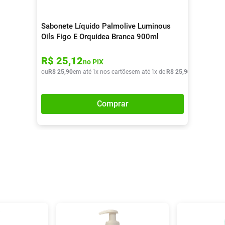
Sabonete Líquido Palmolive Luminous
Oils Figo E Orquídea Branca 900ml
R$
25
,
12
no PIX
ou
R$
25
,
90
em até
1
x nos cartões
em até
1
x de
R$
25
,
90
Comprar