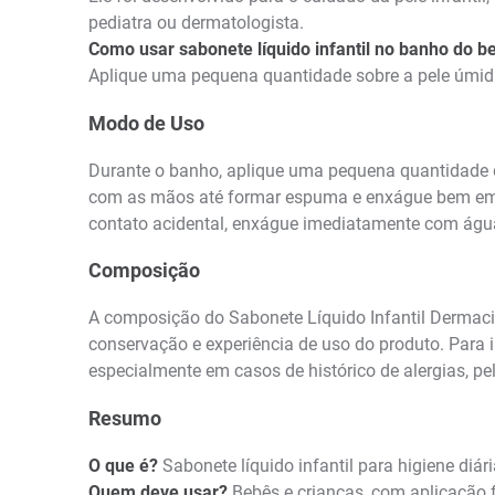
pediatra ou dermatologista.
Como usar sabonete líquido infantil no banho do b
Aplique uma pequena quantidade sobre a pele úmid
Modo de Uso
Durante o banho, aplique uma pequena quantidade d
com as mãos até formar espuma e enxágue bem em s
contato acidental, enxágue imediatamente com água
Composição
A composição do Sabonete Líquido Infantil Dermacit
conservação e experiência de uso do produto. Para 
especialmente em casos de histórico de alergias, pe
Resumo
O que é?
Sabonete líquido infantil para higiene diár
Quem deve usar?
Bebês e crianças, com aplicação f