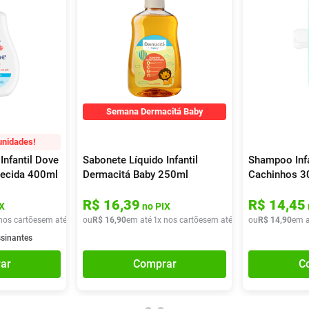
Semana Dermacitá Baby
unidades!
Infantil Dove
Sabonete Líquido Infantil
Shampoo Infa
uecida 400ml
Dermacitá Baby 250ml
Cachinhos 3
R$
16
,
39
R$
14
,
45
X
no PIX
nos cartões
em até
1
x de
ou
R$
R$
26
16
,
40
,
90
em até
1
x nos cartões
em até
1
x de
ou
R$
R$
16
14
,
90
,
90
em a
ssinantes
ar
Comprar
C