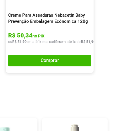
Creme Para Assaduras Nebacetin Baby
Prevenção Embalagem Ecônomica 120g
R$
50
,
34
no PIX
ou
R$
51
,
90
em até
1
x nos cartões
em até
1
x de
R$
51
,
90
Comprar