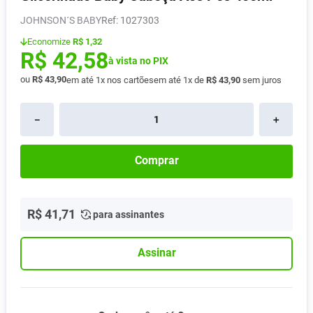
Absorvente
8
º
JOHNSON´S BABY
:
1027303
Pampers Confort Sec
9
º
Economize
R$ 1,32
R$
42
,
58
Lavitan
à vista no PIX
10
º
ou
R$
43
,
90
em até
1
x nos cartões
em até
1
x de
R$
43
,
90
sem juros
－
＋
Comprar
R$
41
,
71
para assinantes
Assinar