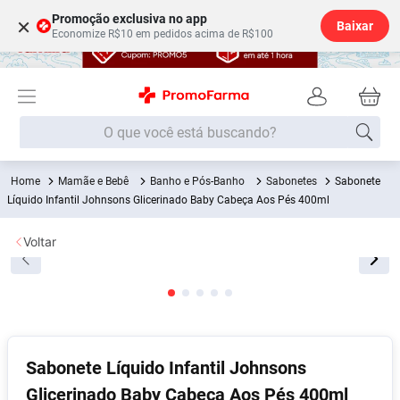
Promoção exclusiva no app
×
Baixar
Economize R$10 em pedidos acima de R$100
O que você está buscando?
Mamãe e Bebê
Banho e Pós-Banho
Sabonetes
Sabonete
Termos mais buscados
Líquido Infantil Johnsons Glicerinado Baby Cabeça Aos Pés 400ml
Fralda
1
º
Voltar
Lenço Umedecido
2
º
Medley
3
º
Fralda Xg
4
º
Fralda G
5
º
Desodorante
6
º
Sabonete Líquido Infantil Johnsons
Glicerinado Baby Cabeça Aos Pés 400ml
Shampoo
7
º