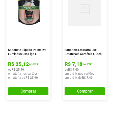
Sabonete Líquido Palmolive
Sabonete Em Barra Lux
Luminous Oils Figo E
Botanicals Gardênia E Óleo
Orquídea Branca 900ml
De Amêndoas 85g
R$
25
,
12
R$
7
,
18
no PIX
no PIX
ou
R$
25
,
90
ou
R$
7
,
40
em até
1
x nos cartões
em até
1
x nos cartões
em até
1
x de
R$
25
,
90
em até
1
x de
R$
7
,
40
Comprar
Comprar