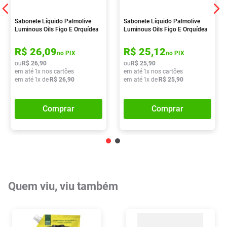
Sabonete Líquido Palmolive
Sabonete Líquido Palmolive
Luminous Oils Figo E Orquídea
Luminous Oils Figo E Orquídea
Branca 650ml
Branca 900ml
R$
26
,
09
R$
25
,
12
no PIX
no PIX
ou
R$
26
,
90
ou
R$
25
,
90
em até
1
x nos cartões
em até
1
x nos cartões
em até
1
x de
R$
26
,
90
em até
1
x de
R$
25
,
90
Comprar
Comprar
Quem viu, viu também