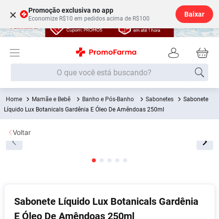
Promoção exclusiva no app
×
Baixar
Economize R$10 em pedidos acima de R$100
O que você está buscando?
Mamãe e Bebê
Banho e Pós-Banho
Sabonetes
Sabonete
Termos mais buscados
Líquido Lux Botanicals Gardênia E Óleo De Amêndoas 250ml
Fralda
1
º
Voltar
Medley
2
º
Lenço Umedecido
3
º
Fralda Xg
4
º
Fralda G
5
º
Shampoo
6
º
Sabonete Líquido Lux Botanicals Gardênia
E Óleo De Amêndoas 250ml
Desodorante
7
º