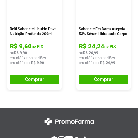
Refil Sabonete Líquido Dove
Sabonete Em Barra Asepxia
Nutrição Profunda 200ml
53% Sérum Hidratante Corpo
E Rosto 4 Unidades De 85g
R$
9
,
60
R$
24
,
24
no PIX
no PIX
ou
R$
9
,
90
ou
R$
24
,
99
em até
1
x nos cartões
em até
1
x nos cartões
em até
1
x de
R$
9
,
90
em até
1
x de
R$
24
,
99
Comprar
Comprar