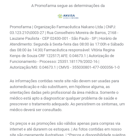
A Promofarma segue as determinações da
Promofarma | Organização Farmacêutica Nakano Ltda | CNPJ:
03.123.210\0003-27 | Rua Conselheiro Moreira de Barros, 2168 -
Lauzane Paulista - CEP 02430-001 - São Paulo - SP | Horário de
Atendimento: Segunda à Sexta-feira das 08:00 às 17:00h e Sábado
das 08:00 às 14:30| Farmacêutica responsável: Vitória Regina
Kenps de Souza CRF 122517| AFE: 0.04673.1 | Autorização de
Funcionamento - Processo: 25351.181179/2002-16 |
Autorização/MS: 0.04673.1 | CMVS - 355030801-477-000356-1-0
As informações contidas neste site não devem ser usadas para
automedicação e não substituem, em hipótese alguma, as
orientações dadas pelo profissional da área médica. Somente o
médico está apto a diagnosticar qualquer problema de saúde e
prescrever o tratamento adequado. Ao persistirem os sintomas, um
médico deverá ser consultado.
Os preços e as promoções são válidos apenas para compras via
internet e até durarem os estoques. | As fotos contidas em nosso
site são meramente ilustrativas. | *Preços e disponibilidade sujeitos