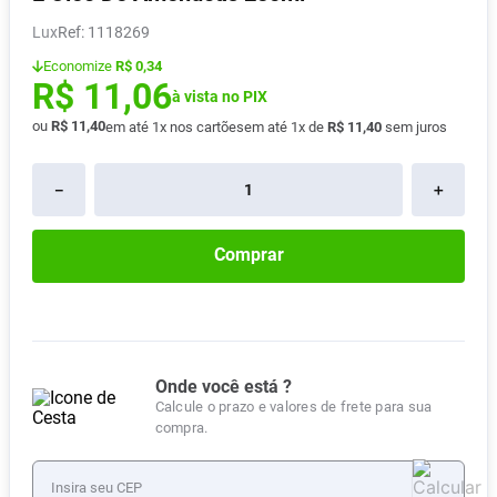
Absorvente
8
º
Lux
:
1118269
Vitamina D
9
º
Economize
R$ 0,34
R$
11
,
06
Lavitan
à vista no PIX
10
º
ou
R$
11
,
40
em até
1
x nos cartões
em até
1
x de
R$
11
,
40
sem juros
－
＋
Comprar
Onde você está ?
Calcule o prazo e valores de frete para sua
compra.