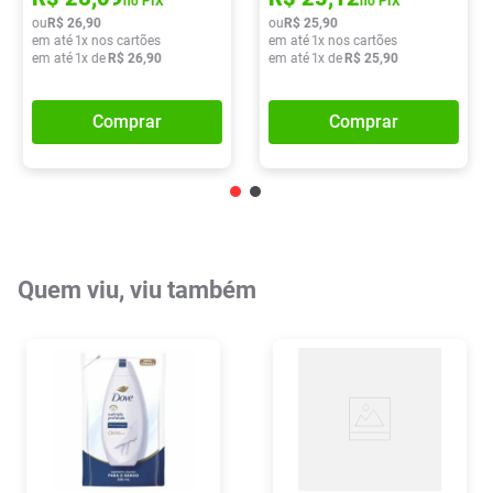
no PIX
no PIX
ou
R$
26
,
90
ou
R$
25
,
90
em até
1
x nos cartões
em até
1
x nos cartões
em até
1
x de
R$
26
,
90
em até
1
x de
R$
25
,
90
Comprar
Comprar
Quem viu, viu também