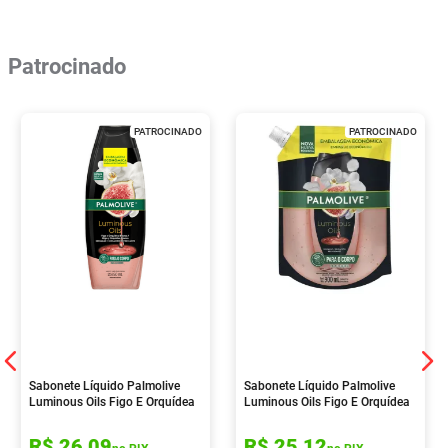
Patrocinado
PATROCINADO
PATROCINADO
Sabonete Líquido Palmolive
Sabonete Líquido Palmolive
Luminous Oils Figo E Orquídea
Luminous Oils Figo E Orquídea
Branca 650ml
Branca 900ml
R$
26
,
09
R$
25
,
12