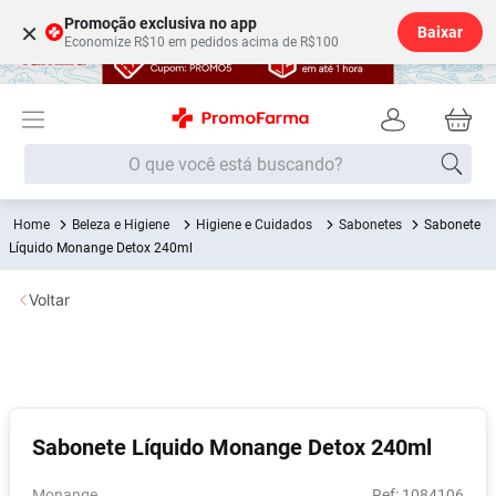
Promoção exclusiva no app
×
Baixar
Economize R$10 em pedidos acima de R$100
O que você está buscando?
Beleza e Higiene
Higiene e Cuidados
Sabonetes
Sabonete
Termos mais buscados
Líquido Monange Detox 240ml
Fralda
1
º
Voltar
Medley
2
º
Lenço Umedecido
3
º
Fralda Xg
4
º
Fralda G
5
º
Sabonete Líquido Monange Detox 240ml
Shampoo
6
º
Desodorante
7
º
Monange
:
1084106