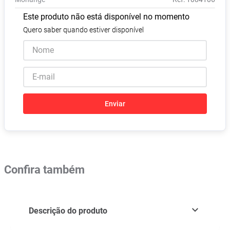
Absorvente
8
º
Este produto não está disponível no momento
Vitamina D
9
º
Quero saber quando estiver disponível
Lavitan
10
º
Enviar
Confira também
Descrição do produto