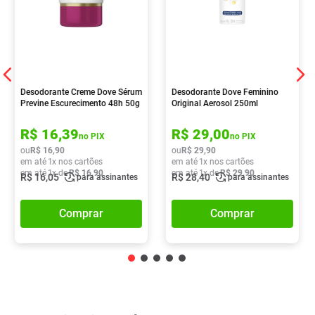
Desodorante Creme Dove Sérum
Desodorante Dove Feminino
Previne Escurecimento 48h 50g
Original Aerosol 250ml
R$
16
,
39
R$
29
,
00
no PIX
no PIX
ou
R$
16
,
90
ou
R$
29
,
90
em até
1
x nos cartões
em até
1
x nos cartões
em até
1
x de
R$
16
,
90
em até
1
x de
R$
29
,
90
R$
16
,
05
R$
28
,
40
para assinantes
para assinantes
Comprar
Comprar