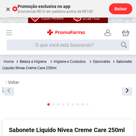
Promoção exclusiva no app
×
Baixar
Economize R$10 em pedidos acima de R$100
O que você está buscando?
Beleza e Higiene
Higiene e Cuidados
Sabonetes
Sabonete
Termos mais buscados
Liquido Nivea Creme Care 250ml
Fralda
1
º
Voltar
Lenço Umedecido
2
º
Medley
3
º
Fralda Xg
4
º
Fralda G
5
º
Shampoo
6
º
Sabonete Liquido Nivea Creme Care 250ml
Desodorante
7
º