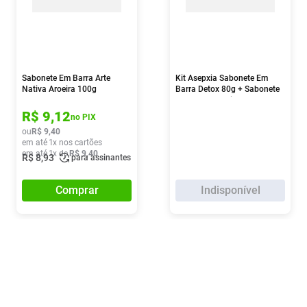
Sabonete Em Barra Arte
Kit Asepxia Sabonete Em
Nativa Aroeira 100g
Barra Detox 80g + Sabonete
Em Barra Esfoliante 2
Unidades De 80g
R$
9
,
12
no PIX
ou
R$
9
,
40
em até
1
x nos cartões
em até
1
x de
R$
9
,
40
R$
8
,
93
para assinantes
Comprar
Indisponível