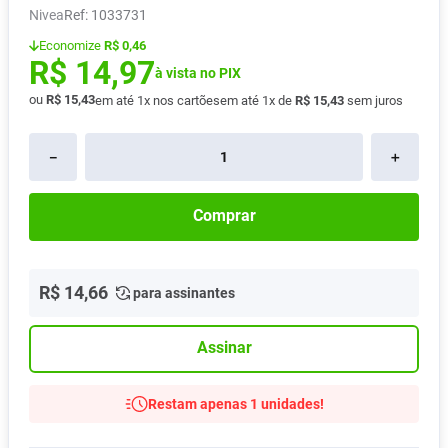
Nivea
:
1033731
Pampers Confort Sec
8
º
Economize
R$ 0,46
Vitamina D
9
º
R$
14
,
97
à vista no PIX
Soro Fisiológico
10
º
ou
R$
15
,
43
em até
1
x nos cartões
em até
1
x de
R$
15
,
43
sem juros
－
＋
Comprar
R$
14
,
66
para assinantes
Assinar
Restam apenas 1 unidades!