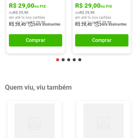
R$
29
,
00
R$
29
,
00
no PIX
no PIX
ou
R$
29
,
90
ou
R$
29
,
90
em até
1
x nos cartões
em até
1
x nos cartões
em até
1
x de
R$
29
,
90
em até
1
x de
R$
29
,
90
R$
28
,
40
R$
28
,
40
para assinantes
para assinantes
Comprar
Comprar
Quem viu, viu também