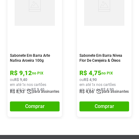
Sabonete Em Barra Arte
Sabonete Em Barra Nivea
Nativa Aroeira 100g
Flor De Cerejeira & Óleos
Essencias 85g
R$
9
,
12
R$
4
,
75
no PIX
no PIX
ou
R$
9
,
40
ou
R$
4
,
90
em até
1
x nos cartões
em até
1
x nos cartões
em até
1
x de
R$
9
,
40
em até
1
x de
R$
4
,
90
R$
8
,
93
R$
4
,
66
para assinantes
para assinantes
Comprar
Comprar