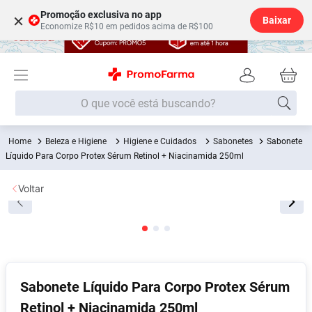
Promoção exclusiva no app
×
Baixar
Economize R$10 em pedidos acima de R$100
O que você está buscando?
Beleza e Higiene
Higiene e Cuidados
Sabonetes
Sabonete
Termos mais buscados
Líquido Para Corpo Protex Sérum Retinol + Niacinamida 250ml
Fralda
1
º
Voltar
Medley
2
º
Lenço Umedecido
3
º
Fralda Xg
4
º
Fralda G
5
º
Shampoo
6
º
Sabonete Líquido Para Corpo Protex Sérum
Retinol + Niacinamida 250ml
Desodorante
7
º