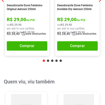
Desodorante Dove Feminino
Desodorante Dove Feminino
Original Aerosol 250ml
Invisible Dry Aerosol 250ml
R$
29
,
00
R$
29
,
00
no PIX
no PIX
ou
R$
29
,
90
ou
R$
29
,
90
em até
1
x nos cartões
em até
1
x nos cartões
em até
1
x de
R$
29
,
90
em até
1
x de
R$
29
,
90
R$
28
,
40
R$
28
,
40
para assinantes
para assinantes
Comprar
Comprar
Quem viu, viu também