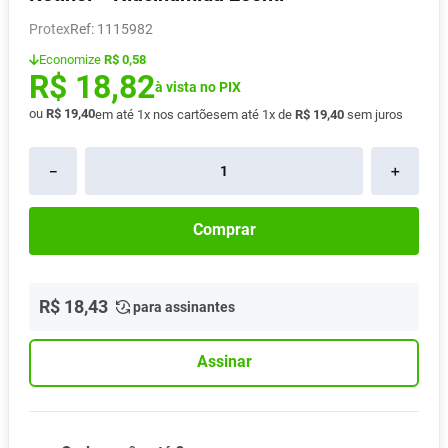
Absorvente
8
º
Protex
:
1115982
Lavitan
9
º
Economize
R$ 0,58
R$
18
,
82
Vitamina D
à vista no PIX
10
º
ou
R$
19
,
40
em até
1
x nos cartões
em até
1
x de
R$
19
,
40
sem juros
－
＋
Comprar
R$
18
,
43
para assinantes
Assinar