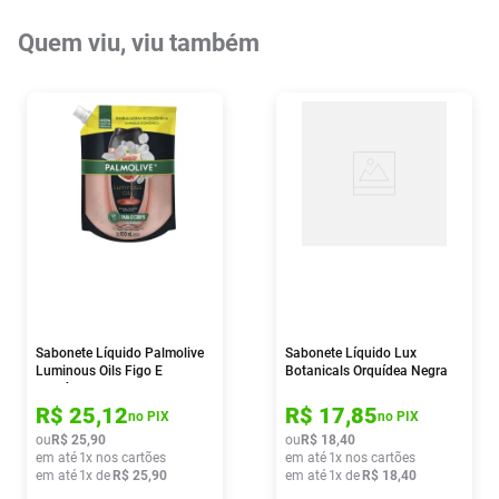
Quem viu, viu também
Sabonete Líquido Palmolive
Sabonete Líquido Lux
Luminous Oils Figo E
Botanicals Orquídea Negra
Orquídea Branca 900ml
650ml
R$
25
,
12
R$
17
,
85
no PIX
no PIX
ou
R$
25
,
90
ou
R$
18
,
40
em até
1
x nos cartões
em até
1
x nos cartões
em até
1
x de
R$
25
,
90
em até
1
x de
R$
18
,
40