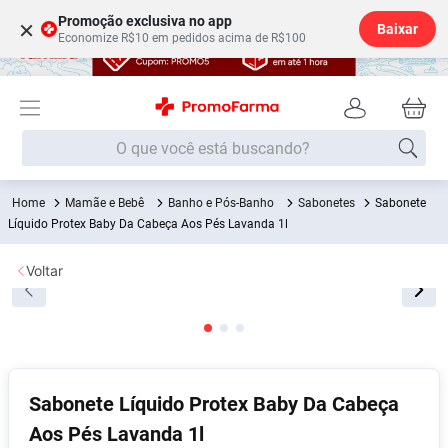
Promoção exclusiva no app
×
Baixar
Economize R$10 em pedidos acima de R$100
O que você está buscando?
Mamãe e Bebê
Banho e Pós-Banho
Sabonetes
Sabonete
Termos mais buscados
Líquido Protex Baby Da Cabeça Aos Pés Lavanda 1l
Fralda
1
º
Voltar
Medley
2
º
Lenço Umedecido
3
º
Fralda Xg
4
º
Fralda G
5
º
Sabonete Líquido Protex Baby Da Cabeça
Shampoo
6
º
Aos Pés Lavanda 1l
Desodorante
7
º