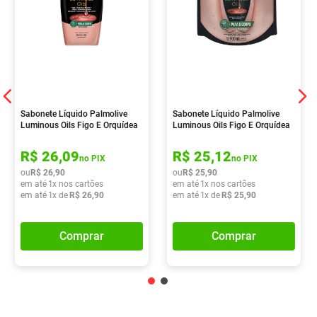
Sabonete Líquido Palmolive
Sabonete Líquido Palmolive
Luminous Oils Figo E Orquídea
Luminous Oils Figo E Orquídea
Branca 650ml
Branca 900ml
R$
26
,
09
R$
25
,
12
no PIX
no PIX
ou
R$
26
,
90
ou
R$
25
,
90
em até
1
x nos cartões
em até
1
x nos cartões
em até
1
x de
R$
26
,
90
em até
1
x de
R$
25
,
90
Comprar
Comprar