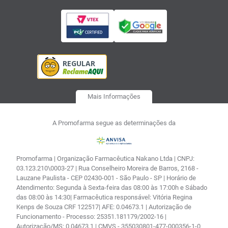
Mais Informações
A Promofarma segue as determinações da
Promofarma | Organização Farmacêutica Nakano Ltda | CNPJ:
03.123.210\0003-27 | Rua Conselheiro Moreira de Barros, 2168 -
Lauzane Paulista - CEP 02430-001 - São Paulo - SP | Horário de
Atendimento: Segunda à Sexta-feira das 08:00 às 17:00h e Sábado
das 08:00 às 14:30| Farmacêutica responsável: Vitória Regina
Kenps de Souza CRF 122517| AFE: 0.04673.1 | Autorização de
Funcionamento - Processo: 25351.181179/2002-16 |
Autorização/MS: 0.04673.1 | CMVS - 355030801-477-000356-1-0