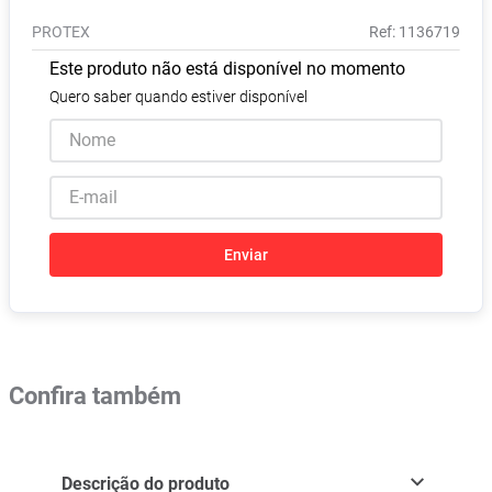
Absorvente
8
º
PROTEX
:
1136719
Lavitan
9
º
Este produto não está disponível no momento
Vitamina D
10
º
Quero saber quando estiver disponível
Enviar
Confira também
Descrição do produto