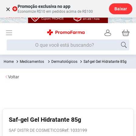
Promoção exclusiva no app
×
Baixar
Economize R$10 em pedidos acima de R$100
O que você está buscando?
Medicamentos
Dermatológicos
Saf-gel Gel Hidratante 85g
Termos mais buscados
Fralda
1
º
Voltar
Medley
2
º
Lenço Umedecido
3
º
Fralda Xg
4
º
Fralda G
5
º
Saf-gel Gel Hidratante 85g
Shampoo
6
º
SAF DISTR DE COSMETICOS
:
1033199
Desodorante
7
º