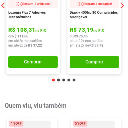
Restam 1 unidades!
Restam 1 unidades!
Loxonin Flex 7 Adesivos
Digeliv 400fcc 30 Comprimidos
Transdérmicos
Mastigavel
R$
108
,
31
R$
73
,
19
no PIX
no PIX
ou
R$
111
,
66
ou
R$
75
,
45
em até
3
x nos cartões
em até
2
x nos cartões
em até
3
x de
R$
37
,
22
em até
2
x de
R$
37
,
72
Comprar
Comprar
Quem viu, viu também
1%
OFF
5%
OFF