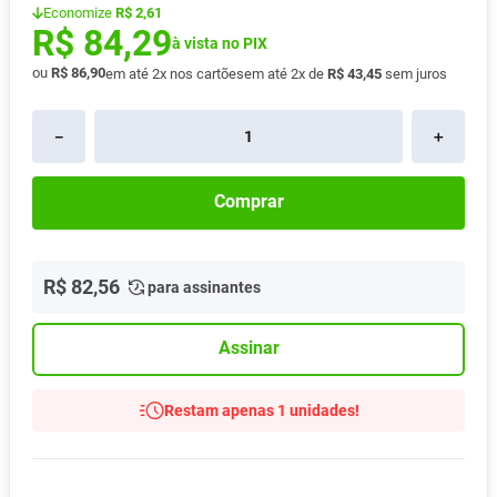
Economize
R$ 2,61
Absorvente
8
º
R$
84
,
29
à vista no PIX
Vitamina D
9
º
ou
R$
86
,
90
em até
2
x nos cartões
em até
2
x de
R$
43
,
45
sem juros
Lavitan
10
º
－
＋
Comprar
R$
82
,
56
para assinantes
Assinar
Restam apenas 1 unidades!