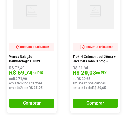
Restam 1 unidades!
Restam 2 unidades!
Verrux Solução
Trok-N Cetoconazol 20mg +
Dermatológica 10ml
Betametasona 0,5mg +
Neomicina 1,5mg Pomada
R$
72
,
49
R$
21
,
64
10g
R$
69
,
74
R$
20
,
03
no PIX
no PIX
ou
R$
71
,
90
ou
R$
20
,
65
em até
2
x nos cartões
em até
1
x nos cartões
em até
2
x de
R$
35
,
95
em até
1
x de
R$
20
,
65
Comprar
Comprar