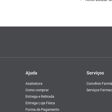
Escovas e Pentes
Colesterol e Triglicerídeos
Teste de Gravidez e
Copos
Olhos
, Pasta e Gel
Mascar
Ver 
tusão
Fertilidade
ador
Ver Tudo
Ver Tudo
Ver Tudo
Ver Tudo
Barras de Cereal
Tudo
Ver Tudo
Pós Barba
Ver Tudo
do
Ajuda
Serviços
Assinatura
Convênio Farmá
Como comprar
Serviços Farmac
Entrega e Retirada
Entrega Loja Física
Forma de Pagamento