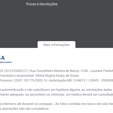
Trocas e Devoluções
Mais Informações
.123.210\0003-27 | Rua Conselheiro Moreira de Barros, 2168 - Lauzane Paulista
armacêutico responsável: Vitória Regina Kenps de Souza
 Processo: 25351.181179/2002-16 | Autorização/MS: 0.04673.1 | CMVS - 35503
a automedicação e não substituem, em hipótese alguma, as orientações dadas p
tamento adequado. Ao persistirem os sintomas, um médico deverá ser consultad
nternet e até durarem os estoques. | As fotos contidas em nosso site são meram
ras promoções não são cumulativos.