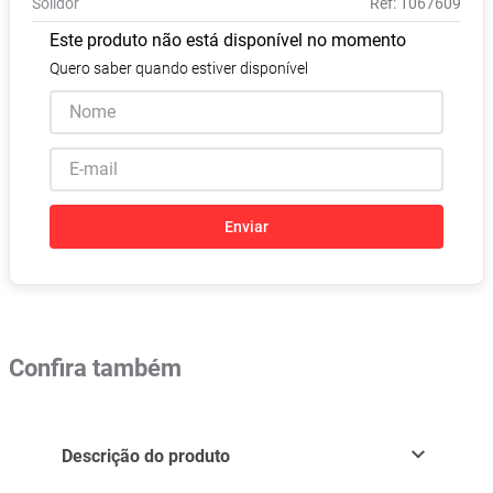
Solidor
:
1067609
Absorvente
8
º
Este produto não está disponível no momento
Pampers Confort Sec
9
º
Quero saber quando estiver disponível
Lavitan
10
º
Enviar
Confira também
Descrição do produto