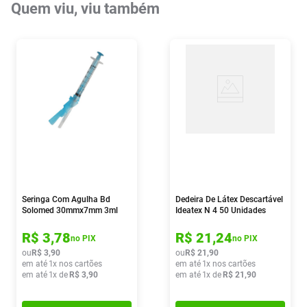
Quem viu, viu também
Seringa Com Agulha Bd
Dedeira De Látex Descartável
Solomed 30mmx7mm 3ml
Ideatex N 4 50 Unidades
R$
3
,
78
R$
21
,
24
no PIX
no PIX
ou
R$
3
,
90
ou
R$
21
,
90
em até
1
x nos cartões
em até
1
x nos cartões
em até
1
x de
R$
3
,
90
em até
1
x de
R$
21
,
90