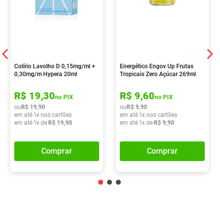
Colírio Lavolho D 0,15mg/ml +
Energético Engov Up Frutas
0,30mg/m Hypera 20ml
Tropicais Zero Açúcar 269ml
R$
19
,
30
R$
9
,
60
no PIX
no PIX
ou
R$
19
,
90
ou
R$
9
,
90
em até
1
x nos cartões
em até
1
x nos cartões
em até
1
x de
R$
19
,
90
em até
1
x de
R$
9
,
90
Comprar
Comprar