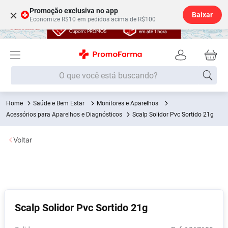
Promoção exclusiva no app
×
Baixar
Economize R$10 em pedidos acima de R$100
O que você está buscando?
Saúde e Bem Estar
Monitores e Aparelhos
Termos mais buscados
Acessórios para Aparelhos e Diagnósticos
Scalp Solidor Pvc Sortido 21g
Fralda
1
º
Voltar
Lenço Umedecido
2
º
Medley
3
º
Fralda Xg
4
º
Fralda G
5
º
Scalp Solidor Pvc Sortido 21g
Desodorante
6
º
Shampoo
7
º