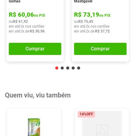
Gomas
Mastigavel
R$
60
,
06
R$
73
,
19
no PIX
no PIX
ou
R$
61
,
92
ou
R$
75
,
45
em até
2
x nos cartões
em até
2
x nos cartões
em até
2
x de
R$
30
,
96
em até
2
x de
R$
37
,
72
Comprar
Comprar
Quem viu, viu também
14%
OFF