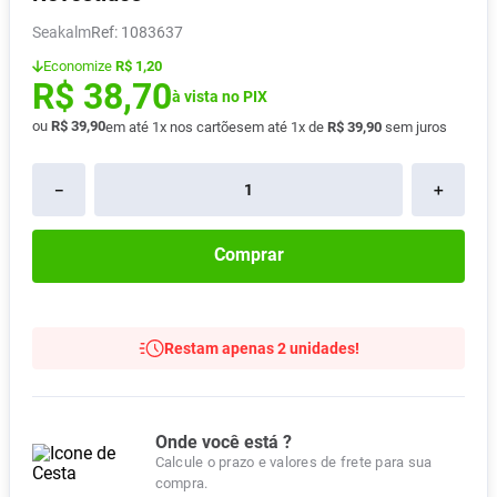
Absorvente
8
º
Seakalm
:
1083637
Pampers Confort Sec
9
º
Economize
R$ 1,20
R$
38
,
70
Lavitan
à vista no PIX
10
º
ou
R$
39
,
90
em até
1
x nos cartões
em até
1
x de
R$
39
,
90
sem juros
－
＋
Comprar
Restam apenas 2 unidades!
Onde você está ?
Calcule o prazo e valores de frete para sua
compra.