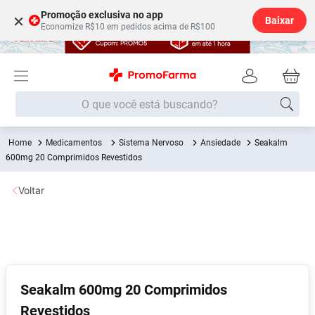
Promoção exclusiva no app
×
Baixar
Economize R$10 em pedidos acima de R$100
O que você está buscando?
Medicamentos
Sistema Nervoso
Ansiedade
Seakalm
Termos mais buscados
600mg 20 Comprimidos Revestidos
Fralda
1
º
Voltar
Lenço Umedecido
2
º
Medley
3
º
Fralda Xg
4
º
Fralda G
5
º
Desodorante
6
º
Seakalm 600mg 20 Comprimidos
Revestidos
Shampoo
7
º