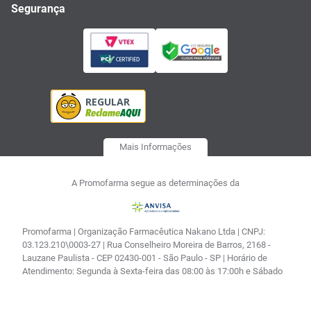
Segurança
Mais Informações
A Promofarma segue as determinações da
Promofarma | Organização Farmacêutica Nakano Ltda | CNPJ:
03.123.210\0003-27 | Rua Conselheiro Moreira de Barros, 2168 -
Lauzane Paulista - CEP 02430-001 - São Paulo - SP | Horário de
Atendimento: Segunda à Sexta-feira das 08:00 às 17:00h e Sábado
das 08:00 às 14:30| Farmacêutica responsável: Vitória Regina
Kenps de Souza CRF 122517| AFE: 0.04673.1 | Autorização de
Funcionamento - Processo: 25351.181179/2002-16 |