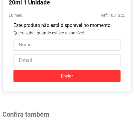
20ml 1 Unidade
Vitamina D
8
º
Luimed
:
1081225
Absorvente
9
º
Este produto não está disponível no momento
Lavitan
10
º
Quero saber quando estiver disponível
Enviar
Confira também