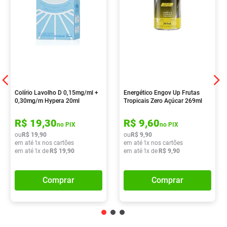
Colírio Lavolho D 0,15mg/ml +
Energético Engov Up Frutas
0,30mg/m Hypera 20ml
Tropicais Zero Açúcar 269ml
R$
19
,
30
R$
9
,
60
no PIX
no PIX
ou
R$
19
,
90
ou
R$
9
,
90
em até
1
x nos cartões
em até
1
x nos cartões
em até
1
x de
R$
19
,
90
em até
1
x de
R$
9
,
90
Comprar
Comprar