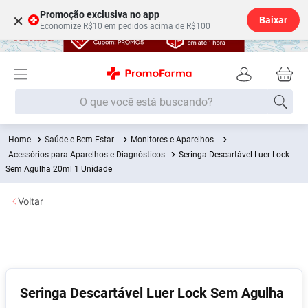
Promoção exclusiva no app
×
Baixar
Economize R$10 em pedidos acima de R$100
O que você está buscando?
Saúde e Bem Estar
Monitores e Aparelhos
Termos mais buscados
Acessórios para Aparelhos e Diagnósticos
Seringa Descartável Luer Lock
Fralda
Sem Agulha 20ml 1 Unidade
1
º
Lenço Umedecido
2
º
Voltar
Medley
3
º
Fralda Xg
4
º
Fralda G
5
º
Shampoo
6
º
Seringa Descartável Luer Lock Sem Agulha
Desodorante
7
º