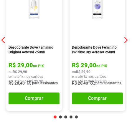
Desodorante Dove Feminino
Desodorante Dove Feminino
Original Aerosol 250ml
Invisible Dry Aerosol 250ml
R$
29
,
00
R$
29
,
00
no PIX
no PIX
ou
R$
29
,
90
ou
R$
29
,
90
em até
1
x nos cartões
em até
1
x nos cartões
em até
1
x de
R$
29
,
90
em até
1
x de
R$
29
,
90
R$
28
,
40
R$
28
,
40
para assinantes
para assinantes
Comprar
Comprar