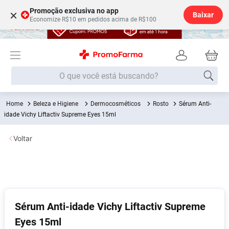
Promoção exclusiva no app
×
Baixar
Economize R$10 em pedidos acima de R$100
O que você está buscando?
Beleza e Higiene
Dermocosméticos
Rosto
Sérum Anti-
Termos mais buscados
idade Vichy Liftactiv Supreme Eyes 15ml
Fralda
1
º
Voltar
Lenço Umedecido
2
º
Medley
3
º
Fralda Xg
4
º
Fralda G
5
º
Sérum Anti-idade Vichy Liftactiv Supreme
Shampoo
6
º
Eyes 15ml
Desodorante
7
º