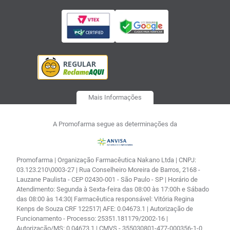
Mais Informações
A Promofarma segue as determinações da
Promofarma | Organização Farmacêutica Nakano Ltda | CNPJ:
03.123.210\0003-27 | Rua Conselheiro Moreira de Barros, 2168 -
Lauzane Paulista - CEP 02430-001 - São Paulo - SP | Horário de
Atendimento: Segunda à Sexta-feira das 08:00 às 17:00h e Sábado
das 08:00 às 14:30| Farmacêutica responsável: Vitória Regina
Kenps de Souza CRF 122517| AFE: 0.04673.1 | Autorização de
Funcionamento - Processo: 25351.181179/2002-16 |
Autorização/MS: 0.04673.1 | CMVS - 355030801-477-000356-1-0