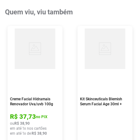
Quem viu, viu também
Creme Facial Hidramais
Kit Skinceuticals Blemish
Renovador Uva/uvb 100g
Serum Facial Age 30ml +
Protetor Solar Uv Defense
Fps50 40g
R$
37
,
73
no PIX
ou
R$
38
,
90
em até
1
x nos cartões
em até
1
x de
R$
38
,
90