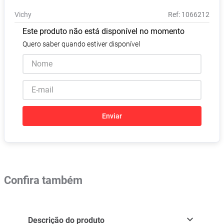
Pampers Confort Sec
8
º
Vichy
:
1066212
Vitamina D
9
º
Este produto não está disponível no momento
Soro Fisiológico
10
º
Quero saber quando estiver disponível
Enviar
Confira também
Descrição do produto