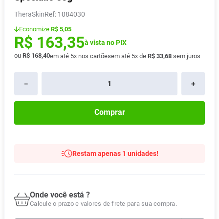
Absorvente
8
º
TheraSkin
:
1084030
Lavitan
9
º
Economize
R$ 5,05
R$
163
,
35
Vitamina D
à vista no PIX
10
º
ou
R$
168
,
40
em até
5
x nos cartões
em até
5
x de
R$
33
,
68
sem juros
－
＋
Comprar
Restam apenas 1 unidades!
Onde você está ?
Calcule o prazo e valores de frete para sua compra.