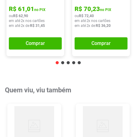
R$
61
,
01
R$
70
,
23
no PIX
no PIX
ou
R$
62
,
90
ou
R$
72
,
40
em até
2
x nos cartões
em até
2
x nos cartões
em até
2
x de
R$
31
,
45
em até
2
x de
R$
36
,
20
Comprar
Comprar
Quem viu, viu também