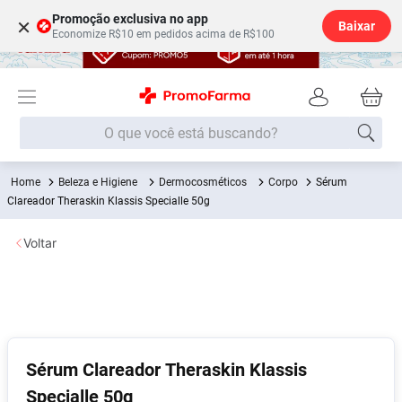
Promoção exclusiva no app
×
Baixar
Economize R$10 em pedidos acima de R$100
O que você está buscando?
Beleza e Higiene
Dermocosméticos
Corpo
Sérum
Termos mais buscados
Clareador Theraskin Klassis Specialle 50g
Fralda
1
º
Voltar
Medley
2
º
Lenço Umedecido
3
º
Fralda Xg
4
º
Fralda G
5
º
Shampoo
6
º
Sérum Clareador Theraskin Klassis
Specialle 50g
Desodorante
7
º