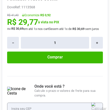
Vitamina D
8
º
Dove
:
1113568
Absorvente
9
º
Economize
R$ 0,92
R$
41
,
40
R$
29
,
77
Lavitan
10
º
à vista no PIX
ou
R$
30
,
69
em até
1
x nos cartões
em até
1
x de
R$
30
,
69
sem juros
－
＋
Comprar
Onde você está ?
Calcule o prazo e valores de frete para sua
compra.