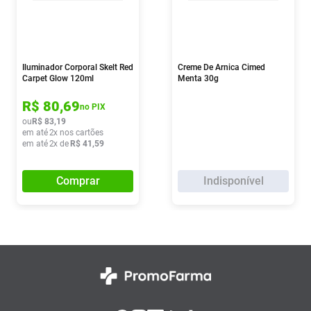
Iluminador Corporal Skelt Red
Creme De Arnica Cimed
Carpet Glow 120ml
Menta 30g
R$
80
,
69
no PIX
ou
R$
83
,
19
em até
2
x nos cartões
em até
2
x de
R$
41
,
59
Comprar
Indisponível