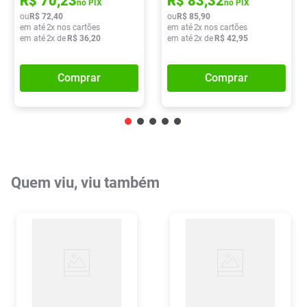
R$
70
,
23
R$
83
,
32
no PIX
no PIX
ou
R$
72
,
40
ou
R$
85
,
90
em até
2
x nos cartões
em até
2
x nos cartões
em até
2
x de
R$
36
,
20
em até
2
x de
R$
42
,
95
Comprar
Comprar
Quem viu, viu também