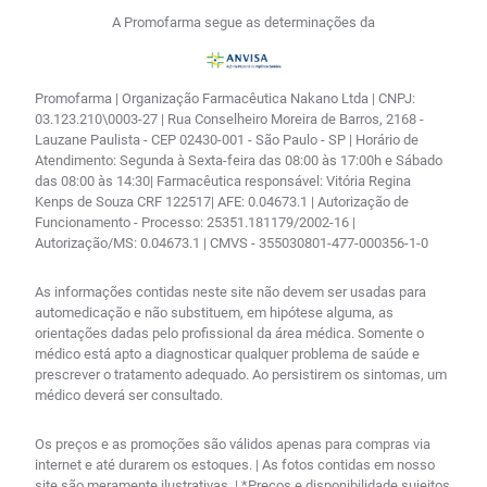
A Promofarma segue as determinações da
Promofarma | Organização Farmacêutica Nakano Ltda | CNPJ:
03.123.210\0003-27 | Rua Conselheiro Moreira de Barros, 2168 -
Lauzane Paulista - CEP 02430-001 - São Paulo - SP | Horário de
Atendimento: Segunda à Sexta-feira das 08:00 às 17:00h e Sábado
das 08:00 às 14:30| Farmacêutica responsável: Vitória Regina
Kenps de Souza CRF 122517| AFE: 0.04673.1 | Autorização de
Funcionamento - Processo: 25351.181179/2002-16 |
Autorização/MS: 0.04673.1 | CMVS - 355030801-477-000356-1-0
As informações contidas neste site não devem ser usadas para
automedicação e não substituem, em hipótese alguma, as
orientações dadas pelo profissional da área médica. Somente o
médico está apto a diagnosticar qualquer problema de saúde e
prescrever o tratamento adequado. Ao persistirem os sintomas, um
médico deverá ser consultado.
Os preços e as promoções são válidos apenas para compras via
internet e até durarem os estoques. | As fotos contidas em nosso
site são meramente ilustrativas. | *Preços e disponibilidade sujeitos