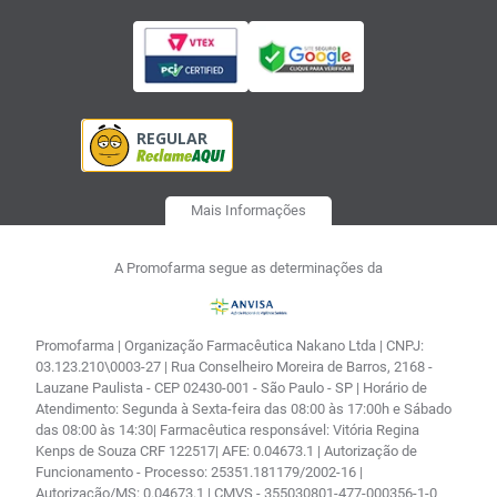
Mais Informações
A Promofarma segue as determinações da
Promofarma | Organização Farmacêutica Nakano Ltda | CNPJ:
03.123.210\0003-27 | Rua Conselheiro Moreira de Barros, 2168 -
Lauzane Paulista - CEP 02430-001 - São Paulo - SP | Horário de
Atendimento: Segunda à Sexta-feira das 08:00 às 17:00h e Sábado
das 08:00 às 14:30| Farmacêutica responsável: Vitória Regina
Kenps de Souza CRF 122517| AFE: 0.04673.1 | Autorização de
Funcionamento - Processo: 25351.181179/2002-16 |
Autorização/MS: 0.04673.1 | CMVS - 355030801-477-000356-1-0