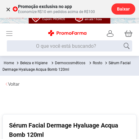
Promoção exclusiva no app
×
Baixar
Economize R$10 em pedidos acima de R$100
O que você está buscando?
Beleza e Higiene
Dermocosméticos
Rosto
Sérum Facial
Termos mais buscados
Dermage Hyaluage Acqua Bomb 120ml
Fralda
1
º
Voltar
Medley
2
º
Lenço Umedecido
3
º
Fralda Xg
4
º
Fralda G
5
º
Sérum Facial Dermage Hyaluage Acqua
Shampoo
6
º
Bomb 120ml
Desodorante
7
º