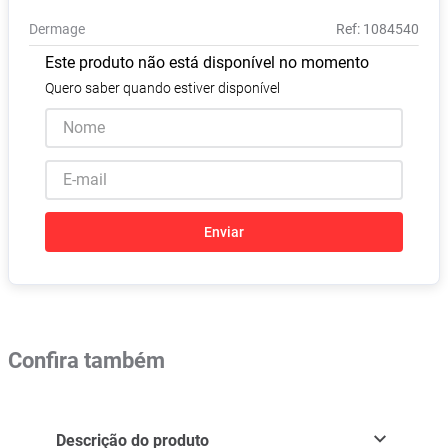
Absorvente
8
º
Dermage
:
1084540
Lavitan
9
º
Este produto não está disponível no momento
Vitamina D
10
º
Quero saber quando estiver disponível
Enviar
Confira também
Descrição do produto