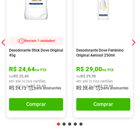
Restam 1 unidades!
Desodorante Stick Dove Original
Desodorante Dove Feminino
45g
Original Aerosol 250ml
R$
24
,
64
R$
29
,
00
no PIX
no PIX
ou
R$
25
,
40
ou
R$
29
,
90
em até
1
x nos cartões
em até
1
x nos cartões
em até
1
x de
R$
25
,
40
em até
1
x de
R$
29
,
90
R$
24
,
13
R$
28
,
40
para assinantes
para assinantes
Comprar
Comprar