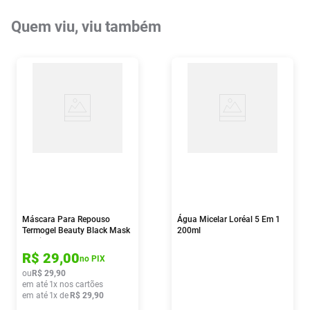
Quem viu, viu também
Máscara Para Repouso
Água Micelar Loréal 5 Em 1
Termogel Beauty Black Mask
200ml
1 Unidade
R$
29
,
00
no PIX
ou
R$
29
,
90
em até
1
x nos cartões
em até
1
x de
R$
29
,
90