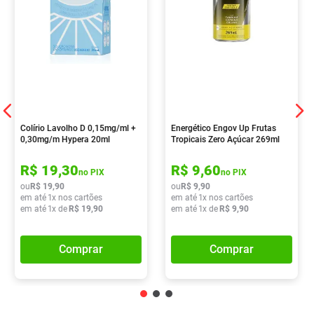
Colírio Lavolho D 0,15mg/ml +
Energético Engov Up Frutas
0,30mg/m Hypera 20ml
Tropicais Zero Açúcar 269ml
R$
19
,
30
R$
9
,
60
no PIX
no PIX
ou
R$
19
,
90
ou
R$
9
,
90
em até
1
x nos cartões
em até
1
x nos cartões
em até
1
x de
R$
19
,
90
em até
1
x de
R$
9
,
90
Comprar
Comprar