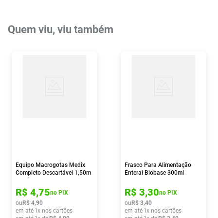
Quem viu, viu também
Equipo Macrogotas Medix
Frasco Para Alimentação
Completo Descartável 1,50m
Enteral Biobase 300ml
1 Unidade
R$
4
,
75
R$
3
,
30
no PIX
no PIX
ou
R$
4
,
90
ou
R$
3
,
40
em até
1
x nos cartões
em até
1
x nos cartões