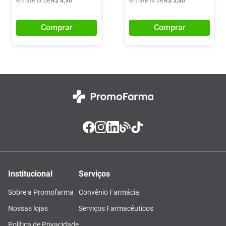
em até
1
x de
R$
4
,
90
em até
1
x de
R$
3
,
40
Comprar
Comprar
Institucional
Serviços
Sobre a Promofarma
Convênio Farmácia
Nossas lojas
Serviços Farmacêuticos
Política de Privacidade