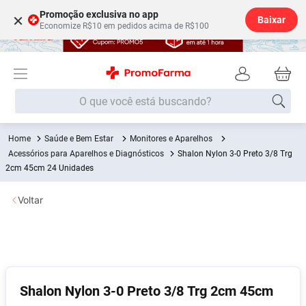
Promoção exclusiva no app
×
Baixar
Economize R$10 em pedidos acima de R$100
O que você está buscando?
Saúde e Bem Estar
Monitores e Aparelhos
Termos mais buscados
Acessórios para Aparelhos e Diagnósticos
Shalon Nylon 3-0 Preto 3/8 Trg
Fralda
2cm 45cm 24 Unidades
1
º
Lenço Umedecido
2
º
Voltar
Medley
3
º
Fralda Xg
4
º
Fralda G
5
º
Desodorante
6
º
Shalon Nylon 3-0 Preto 3/8 Trg 2cm 45cm
Shampoo
7
º