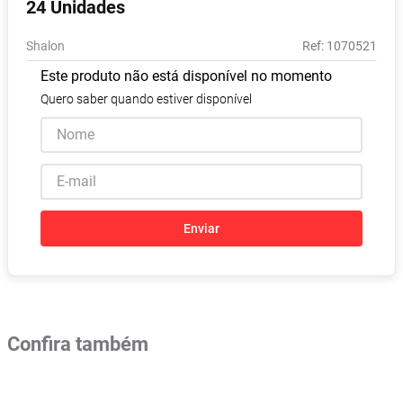
24 Unidades
Absorvente
8
º
Shalon
:
1070521
Pampers Confort Sec
9
º
Este produto não está disponível no momento
Lavitan
10
º
Quero saber quando estiver disponível
Enviar
Confira também