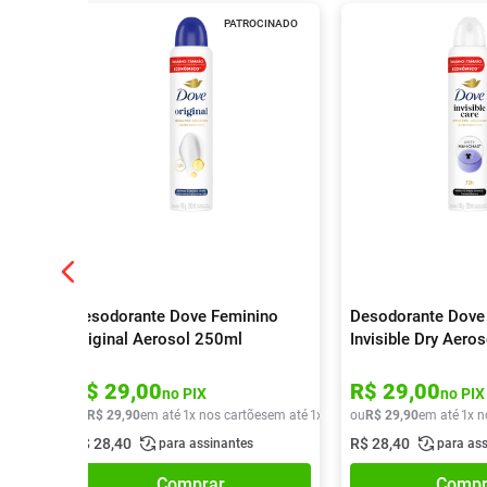
PATROCINADO
Desodorante Dove Feminino
Desodorante Dove
Original Aerosol 250ml
Invisible Dry Aero
R$
29
,
00
R$
29
,
00
no PIX
no PIX
ou
R$
29
,
90
em até
1
x nos cartões
em até
1
x de
R$
ou
29
R$
,
90
29
,
90
em até
1
x n
R$
28
,
40
R$
28
,
40
para assinantes
para as
Comprar
Compr