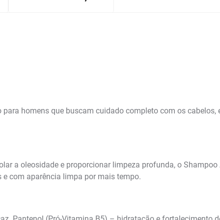
 para homens que buscam cuidado completo com os cabelos, e
trolar a oleosidade e proporcionar limpeza profunda, o Shampo
s e com aparência limpa por mais tempo.
caz. Pantenol (Pró-Vitamina B5) – hidratação e fortalecimento d