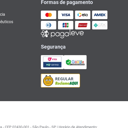
Formas de pagamento
cia
êuticos
Segurança
 - CEP 02430-001 - São Paulo - SP | Horário de Atendimento: