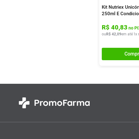
Kit Nutriex Unic
250ml E Condici
R$
40
,
83
no PI
ou
R$
42
,
09
em até
1
x 
Compr