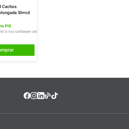
ld Cachos
rolongada Sh+cd
no PIX
té
1
x nos cartões
em até
1
x de
R$
20
,
90
omprar