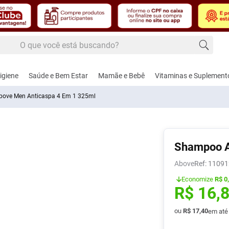
 buscando?
 buscados
igiene
Saúde e Bem Estar
Mamãe e Bebê
Vitaminas e Suplement
ove Men Anticaspa 4 Em 1 325ml
edecido
Shampoo A
úde
dos Masculinos
, Febre e Contusão
Cuidados e Acessórios para Bebês
Alimentação
Cardiovascular e Circulação
Cuidados Femininos
Controle de Peso
Amamentação e Pu
Dermoco
Fito
Above
:
11091
Economize
R$ 0
hos e Lâminas de
gésico e
Aspirador Nasal
Adoçantes
Anti-Hipertensivos
Absorventes
Naturais
Bicos
Cabelos
Calm
R$
16
,
ar
térmico
nte
Coco
Brincos
Alimentos
Anticoagulantes
Modeladores de Seios
Shakes
Bomba de Leite
Corpo
Nutri
, Pasta e Gel
-Inflamatórios
Funcionais
te
ou
R$
17
,
40
Ver Tudo
em at
Escova e Acessórios de Cabelo
Cardiovasculares
Sabonete Íntimo
Chupetas
Lábios
Saúd
ador
d
is
ca
Balas e Gomas de
Femi