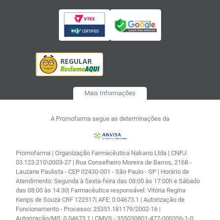
Mais Informações
A Promofarma segue as determinações da
Promofarma | Organização Farmacêutica Nakano Ltda | CNPJ:
03.123.210\0003-27 | Rua Conselheiro Moreira de Barros, 2168 -
Lauzane Paulista - CEP 02430-001 - São Paulo - SP | Horário de
Atendimento: Segunda à Sexta-feira das 08:00 às 17:00h e Sábado
das 08:00 às 14:30| Farmacêutica responsável: Vitória Regina
Kenps de Souza CRF 122517| AFE: 0.04673.1 | Autorização de
Funcionamento - Processo: 25351.181179/2002-16 |
Autorização/MS: 0.04673.1 | CMVS - 355030801-477-000356-1-0