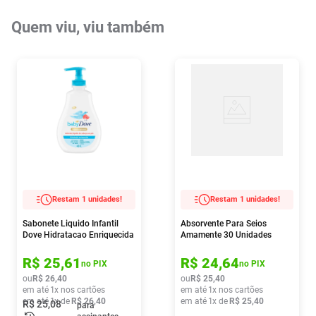
Quem viu, viu também
Restam 1 unidades!
Restam 1 unidades!
Sabonete Liquido Infantil
Absorvente Para Seios
Dove Hidratacao Enriquecida
Amamente 30 Unidades
400ml
R$
25
,
61
R$
24
,
64
no PIX
no PIX
ou
R$
26
,
40
ou
R$
25
,
40
em até
1
x nos cartões
em até
1
x nos cartões
em até
1
x de
R$
26
,
40
em até
1
x de
R$
25
,
40
R$
25
,
08
para