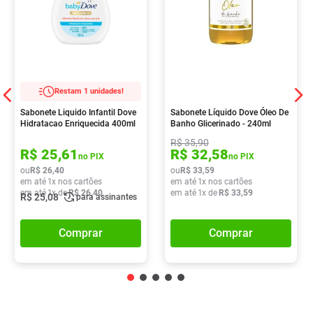
Restam 1 unidades!
Sabonete Liquido Infantil Dove
Sabonete Líquido Dove Óleo De
Hidratacao Enriquecida 400ml
Banho Glicerinado - 240ml
R$
35
,
90
R$
25
,
61
R$
32
,
58
no PIX
no PIX
ou
R$
26
,
40
ou
R$
33
,
59
em até
1
x nos cartões
em até
1
x nos cartões
em até
1
x de
R$
26
,
40
em até
1
x de
R$
33
,
59
R$
25
,
08
para assinantes
Comprar
Comprar