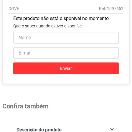
Absorvente
8
º
DOVE
:
1097652
Pampers Confort Sec
9
º
Este produto não está disponível no momento
Lavitan
10
º
Quero saber quando estiver disponível
Enviar
Confira também
Descrição do produto