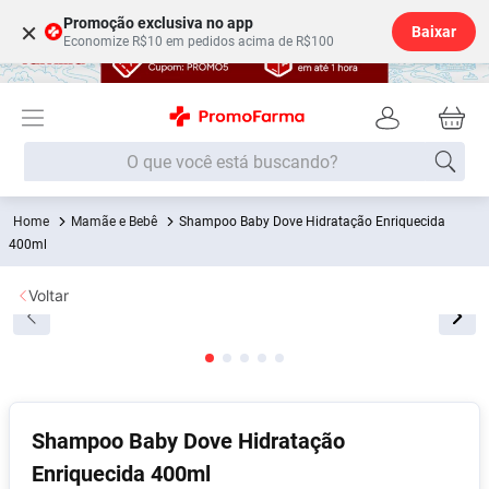
Promoção exclusiva no app
×
Baixar
Economize R$10 em pedidos acima de R$100
O que você está buscando?
Mamãe e Bebê
Shampoo Baby Dove Hidratação Enriquecida
Termos mais buscados
400ml
Fralda
1
º
Voltar
Lenço Umedecido
2
º
Medley
3
º
Fralda Xg
4
º
Fralda G
5
º
Shampoo Baby Dove Hidratação
Desodorante
6
º
Enriquecida 400ml
Shampoo
7
º