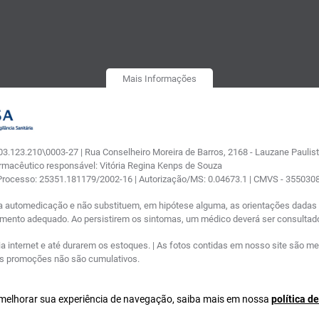
Mais Informações
.123.210\0003-27 | Rua Conselheiro Moreira de Barros, 2168 - Lauzane Paulista
armacêutico responsável: Vitória Regina Kenps de Souza
 Processo: 25351.181179/2002-16 | Autorização/MS: 0.04673.1 | CMVS - 35503
a automedicação e não substituem, em hipótese alguma, as orientações dadas p
tamento adequado. Ao persistirem os sintomas, um médico deverá ser consultad
nternet e até durarem os estoques. | As fotos contidas em nosso site são meram
ras promoções não são cumulativos.
a melhorar sua experiência de navegação, saiba mais em nossa
política d