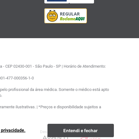
 - CEP 02430-001 - São Paulo - SP | Horário de Atendimento:
0801-477-000356-1-0
elo profissional da área médica. Somente o médico está apto
o.
ente ilustrativas. | *Preços e disponibilidade sujeitos a
Entendi e fechar
e privacidade.
Desenvolvimento
Plataforma