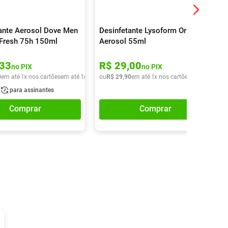
nte Aerosol Dove Men
Desinfetante Lysoform Original
e Fresh 75h 150ml
Aerosol 55ml
33
R$
29
,
00
no PIX
no PIX
0
em até
1
x nos cartões
em até
1
x de
R$
ou
18
R$
,
90
29
,
90
em até
1
x nos cartões
em até
1
x de
para assinantes
Comprar
Comprar