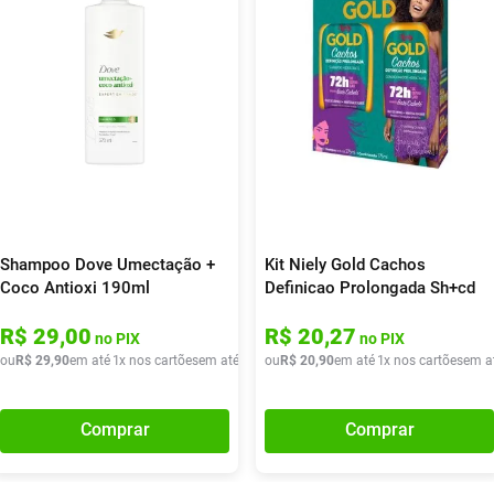
Shampoo Dove Umectação +
Kit Niely Gold Cachos
Coco Antioxi 190ml
Definicao Prolongada Sh+cd
R$
29
,
00
R$
20
,
27
no PIX
no PIX
ou
R$
29
,
90
em até
1
x nos cartões
em até
1
x de
ou
R$
R$
29
20
,
90
,
90
em até
1
x nos cartões
em a
Comprar
Comprar