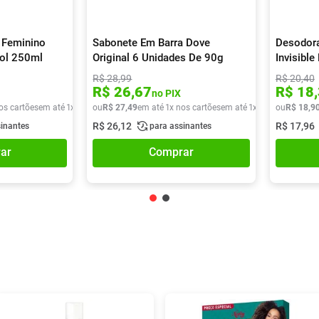
 Feminino
Sabonete Em Barra Dove
Desodora
sol 250ml
Original 6 Unidades De 90g
Invisibl
R$
28
,
99
R$
20
,
40
R$
26
,
67
R$
18
,
no PIX
os cartões
em até
1
x de
R$
ou
29
R$
,
90
27
,
49
em até
1
x nos cartões
em até
1
x de
R$
ou
27
R$
,
49
18
,
9
R$
26
,
12
R$
17
,
96
sinantes
para assinantes
ar
Comprar