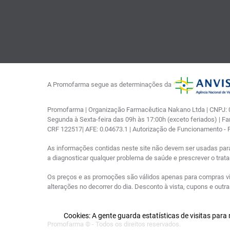
A Promofarma segue as determinações da
Promofarma | Organização Farmacêutica Nakano Ltda | CNPJ: 03
Segunda à Sexta-feira das 09h às 17:00h (exceto feriados) | F
CRF 122517| AFE: 0.04673.1 | Autorização de Funcionamento -
As informações contidas neste site não devem ser usadas par
a diagnosticar qualquer problema de saúde e prescrever o tra
Os preços e as promoções são válidos apenas para compras via i
alterações no decorrer do dia. Desconto à vista, cupons e out
Cookies: A gente guarda estatísticas de visitas par
Promofarma © - Todos os direitos reservados.