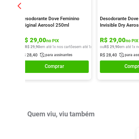
Desodorante Dove Feminino
Desodorante Dove
Original Aerosol 250ml
Invisible Dry Aero
R$
29
,
00
R$
29
,
00
no PIX
no PIX
ou
R$
29
,
90
em até
1
x nos cartões
em até
1
x de
R$
ou
29
R$
,
90
29
,
90
em até
1
x n
R$
28
,
40
R$
28
,
40
para assinantes
para as
Comprar
Compr
Quem viu, viu também