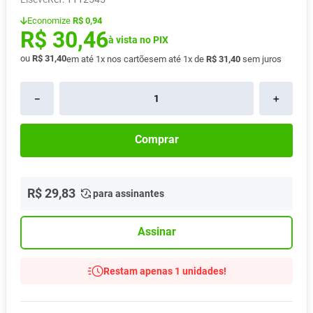
Absorvente
8
º
Economize
R$ 0,94
R$
30
,
46
Pampers Confort Sec
9
º
à vista no PIX
ou
R$
31
,
40
em até
1
x nos cartões
em até
1
x de
R$
31
,
40
sem juros
Lavitan
10
º
－
＋
Comprar
R$
29
,
83
para assinantes
Assinar
Restam apenas 1 unidades!