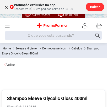
Promoção exclusiva no app
×
Baixar
Economize R$10 em pedidos acima de R$100
O que você está buscando?
Beleza e Higiene
Dermocosméticos
Cabelos
Shampoo
Termos mais buscados
Elseve Glycolic Gloss 400ml
Fralda
1
º
Voltar
Lenço Umedecido
2
º
Medley
3
º
Fralda Xg
4
º
Fralda G
5
º
Desodorante
6
º
Shampoo Elseve Glycolic Gloss 400ml
Shampoo
7
º
Elseve
:
1112545