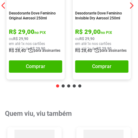
Desodorante Dove Feminino
Desodorante Dove Feminino
Original Aerosol 250ml
Invisible Dry Aerosol 250ml
R$
29
,
00
R$
29
,
00
no PIX
no PIX
ou
R$
29
,
90
ou
R$
29
,
90
em até
1
x nos cartões
em até
1
x nos cartões
em até
1
x de
R$
29
,
90
em até
1
x de
R$
29
,
90
R$
28
,
40
R$
28
,
40
para assinantes
para assinantes
Comprar
Comprar
Quem viu, viu também