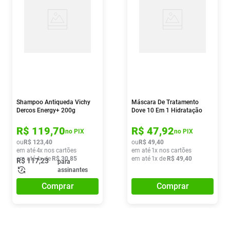
Shampoo Antiqueda Vichy
Máscara De Tratamento
Dercos Energy+ 200g
Dove 10 Em 1 Hidratação
270g
R$
119
,
70
R$
47
,
92
no PIX
no PIX
ou
R$
123
,
40
ou
R$
49
,
40
em até
4
x nos cartões
em até
1
x nos cartões
em até
4
x de
R$
30
,
85
em até
1
x de
R$
49
,
40
R$
117
,
23
para
assinantes
Comprar
Comprar