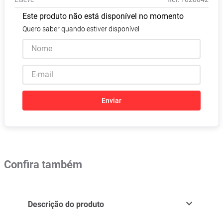
Absorvente
8
º
Este produto não está disponível no momento
Lavitan
9
º
Quero saber quando estiver disponível
Vitamina D
10
º
Enviar
Confira também
Descrição do produto