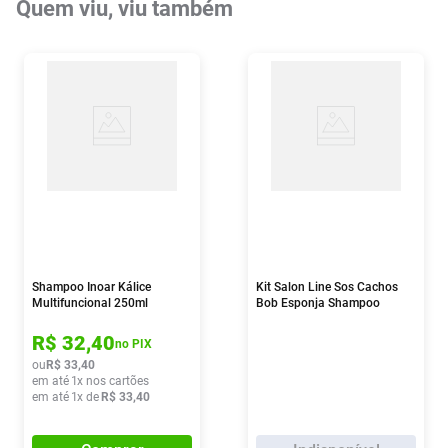
Quem viu, viu também
Shampoo Inoar Kálice
Kit Salon Line Sos Cachos
Multifuncional 250ml
Bob Esponja Shampoo
300ml + Creme
Multifuncional 300ml
R$
32
,
40
no PIX
ou
R$
33
,
40
em até
1
x nos cartões
em até
1
x de
R$
33
,
40