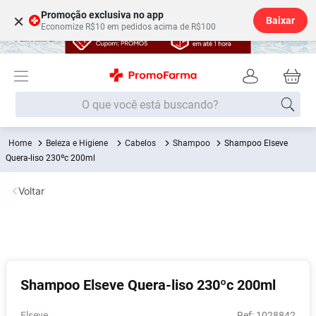
Promoção exclusiva no app
×
Baixar
Economize R$10 em pedidos acima de R$100
O que você está buscando?
Beleza e Higiene
Cabelos
Shampoo
Shampoo Elseve
Termos mais buscados
Quera-liso 230ºc 200ml
Fralda
1
º
Voltar
Medley
2
º
Lenço Umedecido
3
º
Fralda Xg
4
º
Fralda G
5
º
Shampoo Elseve Quera-liso 230ºc 200ml
Shampoo
6
º
Desodorante
7
º
Elseve
:
1028842