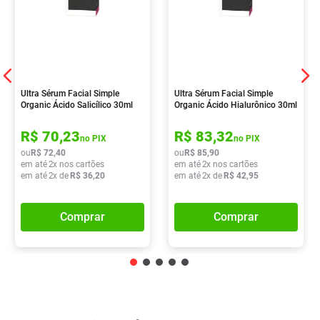
Ultra Sérum Facial Simple
Ultra Sérum Facial Simple
Organic Ácido Salicílico 30ml
Organic Ácido Hialurônico 30ml
R$
70
,
23
R$
83
,
32
no PIX
no PIX
ou
R$
72
,
40
ou
R$
85
,
90
em até
2
x nos cartões
em até
2
x nos cartões
em até
2
x de
R$
36
,
20
em até
2
x de
R$
42
,
95
Comprar
Comprar