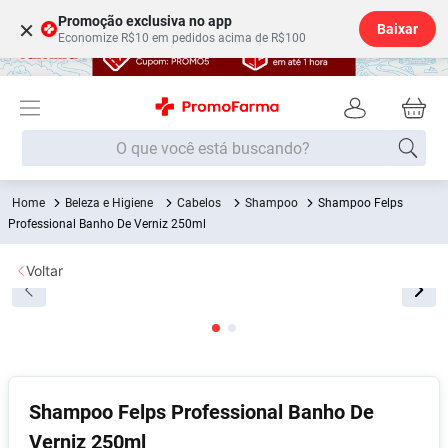
Promoção exclusiva no app
×
Baixar
Economize R$10 em pedidos acima de R$100
O que você está buscando?
Beleza e Higiene
Cabelos
Shampoo
Shampoo Felps
Termos mais buscados
Professional Banho De Verniz 250ml
Fralda
1
º
Voltar
Medley
2
º
Lenço Umedecido
3
º
Fralda Xg
4
º
Fralda G
5
º
Shampoo
6
º
Shampoo Felps Professional Banho De
Verniz 250ml
Desodorante
7
º