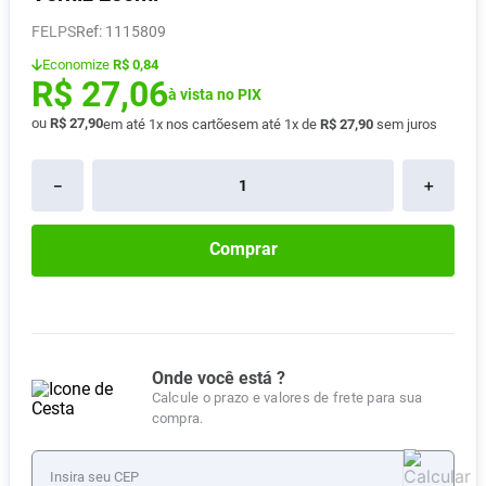
Absorvente
8
º
FELPS
:
1115809
Vitamina D
9
º
Economize
R$ 0,84
R$
27
,
06
Lavitan
à vista no PIX
10
º
ou
R$
27
,
90
em até
1
x nos cartões
em até
1
x de
R$
27
,
90
sem juros
－
＋
Comprar
Onde você está ?
Calcule o prazo e valores de frete para sua
compra.