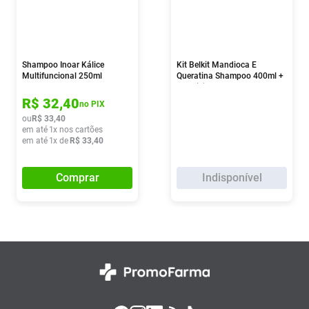
Shampoo Inoar Kálice
Kit Belkit Mandioca E
Multifuncional 250ml
Queratina Shampoo 400ml +
Condicionador 400ml +
Máscara 300g
R$
32
,
40
no PIX
ou
R$
33
,
40
em até
1
x nos cartões
em até
1
x de
R$
33
,
40
Comprar
Indisponível