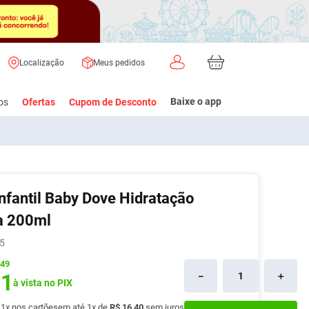
Localização
Meus pedidos
Baixe o app
os
Ofertas
Cupom de Desconto
fantil Baby Dove Hidratação
ericultura
sméticos
terápicos
Aparelhos para Glicemia
Diabetes
Cuidados Geriátricos
Fraldas e Trocas
Banho e Pós-Banho
a 200ml
antes
Agulhas
Controle
Absorvente Geriátrico
Assaduras
Colônias
5
Antiglicêmicos
,49
entes
Canetas Aplicadores
Fixador e Limpeza de
Fraldas
Condicionadores
91
－
＋
Monitoramento
Dentadura
à vista no PIX
e
Lancetas e
Lenços
Cremes de
Ver Tudo
nina
Lancetadores
Fraldas Geriátricas
Umedecidos
Pentear
é
1
x nos cartões
em até
1
x de
R$
16
,
40
sem juros