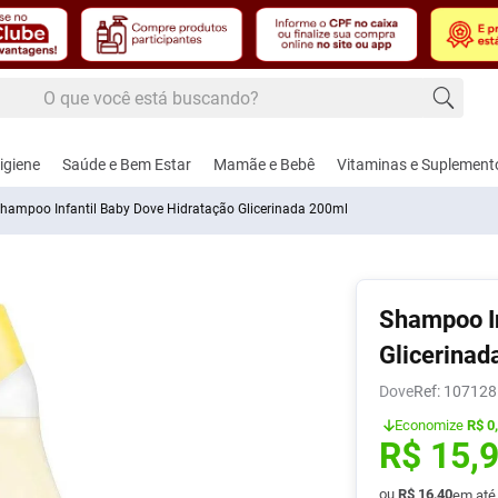
 buscando?
 buscados
igiene
Saúde e Bem Estar
Mamãe e Bebê
Vitaminas e Suplement
hampoo Infantil Baby Dove Hidratação Glicerinada 200ml
edecido
Shampoo In
úde
dos Masculinos
, Febre e Contusão
Cuidados e Acessórios para Bebês
Alimentação
Cardiovascular e Circulação
Cuidados Femininos
Controle de Peso
Amamentação e Pu
Dermoco
Fito
Glicerinad
hos e Lâminas de
gésico e
Aspirador Nasal
Adoçantes
Anti-Hipertensivos
Absorventes
Naturais
Bicos
Cabelos
Calm
Dove
:
107128
ar
térmico
nte
Economize
R$ 0
Coco
Brincos
Alimentos
Anticoagulantes
Modeladores de Seios
Shakes
Bomba de Leite
Corpo
Nutri
R$
15
,
, Pasta e Gel
-Inflamatórios
Funcionais
te
Ver Tudo
Escova e Acessórios de Cabelo
Cardiovasculares
Sabonete Íntimo
Chupetas
Lábios
Saúd
ador
d
is
ca
Balas e Gomas de
Femi
ou
R$
16
,
40
em at