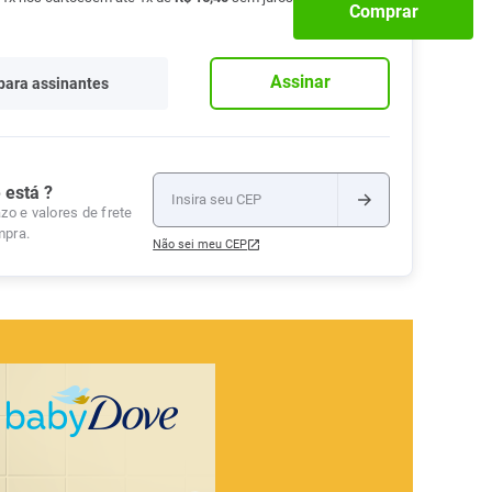
Comprar
Tudo
Tiras para Teste
Lenços e Toalhas
Talcos
Esponjas
Umedecidas
Ver Tudo
Ver Tudo
Ver Tudo
Assinar
para assinantes
Protetor de Colchão
Roupas Íntimas
Ver Tudo
 está ?
zo e valores de frete
mpra.
Não sei meu CEP