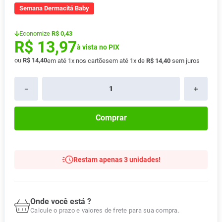
Semana Dermacitá Baby
Pampers Confort Sec
8
º
Vitamina D
9
º
Economize
R$ 0,43
R$
13
,
97
Soro Fisiológico
10
º
à vista no PIX
ou
R$
14
,
40
em até
1
x nos cartões
em até
1
x de
R$
14
,
40
sem juros
－
＋
Comprar
Restam apenas 3 unidades!
Onde você está ?
Calcule o prazo e valores de frete para sua compra.