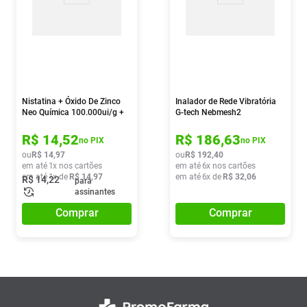
Nistatina + Óxido De Zinco
Inalador de Rede Vibratória
Neo Química 100.000ui/g +
G-tech Nebmesh2
200mg/g Pomada 60g
R$
14
,
52
R$
186
,
63
no PIX
no PIX
ou
R$
14
,
97
ou
R$
192
,
40
em até
1
x nos cartões
em até
6
x nos cartões
em até
1
x de
R$
14
,
97
em até
6
x de
R$
32
,
06
R$
14
,
22
para
assinantes
Comprar
Comprar