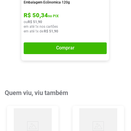
Embalagem Ecônomica 120g
R$
50
,
34
no PIX
ou
R$
51
,
90
em até
1
x nos cartões
em até
1
x de
R$
51
,
90
Comprar
Quem viu, viu também