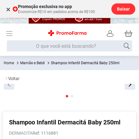
Promoção exclusiva no app
×
Baixar
Economize R$10 em pedidos acima de R$100
O que você está buscando?
Mamãe e Bebê
Shampoo Infantil Dermacitá Baby 250ml
Termos mais buscados
Fralda
1
º
Voltar
Lenço Umedecido
2
º
Medley
3
º
Fralda Xg
4
º
Fralda G
5
º
Shampoo Infantil Dermacitá Baby 250ml
Shampoo
6
º
DERMACITA
:
1116881
Desodorante
7
º