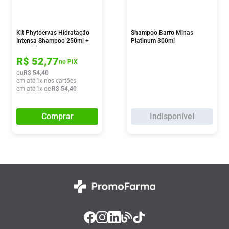
Kit Phytoervas Hidratação
Shampoo Barro Minas
Intensa Shampoo 250ml +
Platinum 300ml
Condicionador 250ml
R$
52
,
77
no PIX
ou
R$
54
,
40
em até
1
x nos cartões
em até
1
x de
R$
54
,
40
Comprar
Indisponível