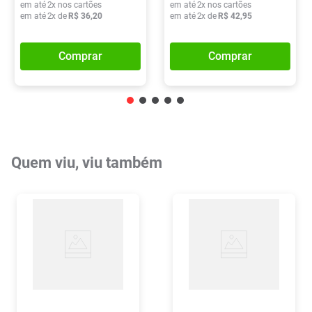
em até
2
x nos cartões
em até
2
x nos cartões
em até
2
x de
R$
36
,
20
em até
2
x de
R$
42
,
95
Comprar
Comprar
Quem viu, viu também