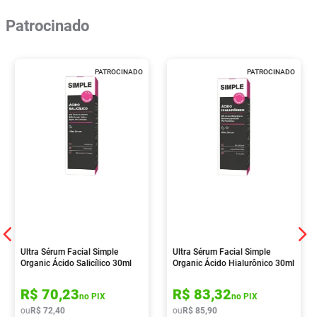
Patrocinado
PATROCINADO
PATROCINADO
Ultra Sérum Facial Simple
Ultra Sérum Facial Simple
Organic Ácido Salicílico 30ml
Organic Ácido Hialurônico 30ml
R$
70
,
23
R$
83
,
32
no PIX
no PIX
ou
R$
72
,
40
ou
R$
85
,
90