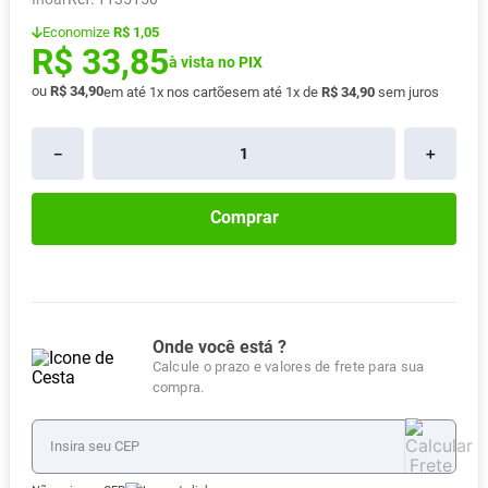
Absorvente
8
º
Economize
R$ 1,05
R$
33
,
85
Vitamina D
9
º
à vista no PIX
ou
R$
34
,
90
em até
1
x nos cartões
em até
1
x de
R$
34
,
90
sem juros
Lavitan
10
º
－
＋
Comprar
Onde você está ?
Calcule o prazo e valores de frete para sua
compra.