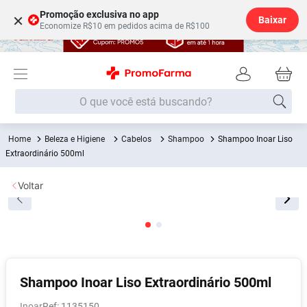
Promoção exclusiva no app
×
Baixar
Economize R$10 em pedidos acima de R$100
O que você está buscando?
Beleza e Higiene
Cabelos
Shampoo
Shampoo Inoar Liso
Termos mais buscados
Extraordinário 500ml
Fralda
1
º
Voltar
Medley
2
º
Lenço Umedecido
3
º
Fralda Xg
4
º
Fralda G
5
º
Shampoo
6
º
Shampoo Inoar Liso Extraordinário 500ml
Desodorante
7
º
Inoar
:
1135150