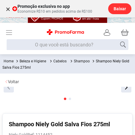
Promoção exclusiva no app
×
Baixar
Economize R$10 em pedidos acima de R$100
O que você está buscando?
Beleza e Higiene
Cabelos
Shampoo
Shampoo Niely Gold
Termos mais buscados
Salva Fios 275ml
Fralda
1
º
Voltar
Medley
2
º
Lenço Umedecido
3
º
Fralda Xg
4
º
Fralda G
5
º
Shampoo
6
º
Shampoo Niely Gold Salva Fios 275ml
Desodorante
7
º
Niely Gold
:
1114452