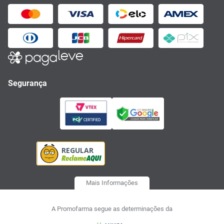
Segurança
Mais Informações
A Promofarma segue as determinações da