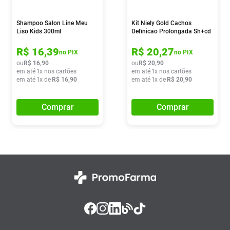
Shampoo Salon Line Meu
Kit Niely Gold Cachos
Liso Kids 300ml
Definicao Prolongada Sh+cd
R$
16
,
39
R$
20
,
27
no PIX
no PIX
ou
R$
16
,
90
ou
R$
20
,
90
em até
1
x nos cartões
em até
1
x nos cartões
em até
1
x de
R$
16
,
90
em até
1
x de
R$
20
,
90
Comprar
Comprar