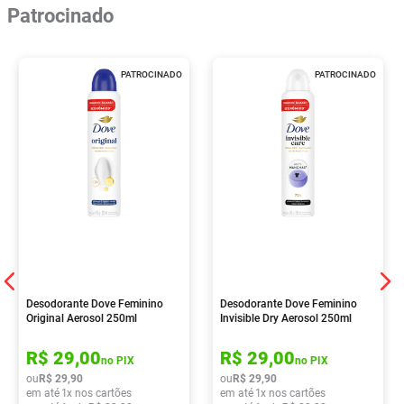
Patrocinado
PATROCINADO
PATROCINADO
Desodorante Dove Feminino
Desodorante Dove Feminino
Original Aerosol 250ml
Invisible Dry Aerosol 250ml
R$
29
,
00
R$
29
,
00
no PIX
no PIX
ou
R$
29
,
90
ou
R$
29
,
90
em até
1
x nos cartões
em até
1
x nos cartões