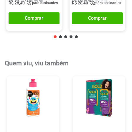
em até
1
x de
R$
29
,
90
em até
1
x de
R$
29
,
90
R$
28
,
40
R$
28
,
40
para assinantes
para assinantes
Comprar
Comprar
Quem viu, viu também