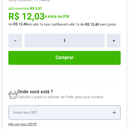
Absorvente
8
º
Economize
R$ 0,37
R$
12
,
03
Vitamina D
9
º
à vista no PIX
ou
R$
12
,
40
em até
1
x nos cartões
em até
1
x de
R$
12
,
40
sem juros
Lavitan
10
º
－
＋
Comprar
Onde você está ?
Calcule o prazo e valores de frete para sua compra.
Não sei meu CEP