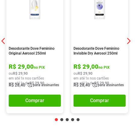
Desodorante Dove Feminino
Desodorante Dove Feminino
Original Aerosol 250ml
Invisible Dry Aerosol 250ml
R$
29
,
00
R$
29
,
00
no PIX
no PIX
ou
R$
29
,
90
ou
R$
29
,
90
em até
1
x nos cartões
em até
1
x nos cartões
em até
1
x de
R$
29
,
90
em até
1
x de
R$
29
,
90
R$
28
,
40
R$
28
,
40
para assinantes
para assinantes
Comprar
Comprar