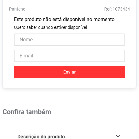
Vitamina D
8
º
Pantene
:
1073434
Absorvente
9
º
Este produto não está disponível no momento
Lavitan
10
º
Quero saber quando estiver disponível
Enviar
Confira também
Descrição do produto