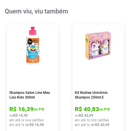
Quem viu, viu também
Shampoo Salon Line Meu
Kit Nutriex Unicórnio
Liso Kids 300ml
Shampoo 250ml E
Condicionador 230ml
R$
16
,
39
R$
40
,
83
no PIX
no PIX
ou
R$
16
,
90
ou
R$
42
,
09
em até
1
x nos cartões
em até
1
x nos cartões
em até
1
x de
R$
16
,
90
em até
1
x de
R$
42
,
09