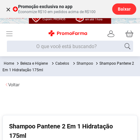
Promoção exclusiva no app
×
Baixar
Economize R$10 em pedidos acima de R$100
O que você está buscando?
Beleza e Higiene
Cabelos
Shampoo
Shampoo Pantene 2
Termos mais buscados
Em 1 Hidratação 175ml
Fralda
1
º
Voltar
Lenço Umedecido
2
º
Medley
3
º
Fralda Xg
4
º
Fralda G
5
º
Shampoo Pantene 2 Em 1 Hidratação
Shampoo
6
º
175ml
Desodorante
7
º